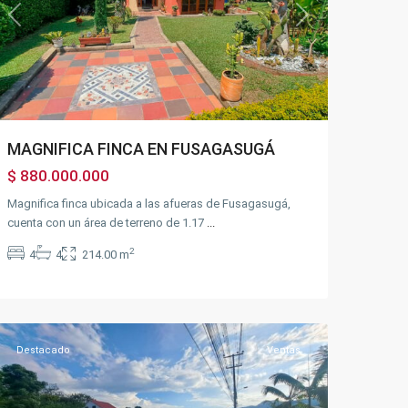
Previous
Next
MAGNIFICA FINCA EN FUSAGASUGÁ
$ 880.000.000
Magnifica finca ubicada a las afueras de Fusagasugá,
cuenta con un área de terreno de 1.17
...
Los
2
4
4
214.00 m
Puentes
,
Silvania
Urbano
,
Silvania
Destacado
Ventas