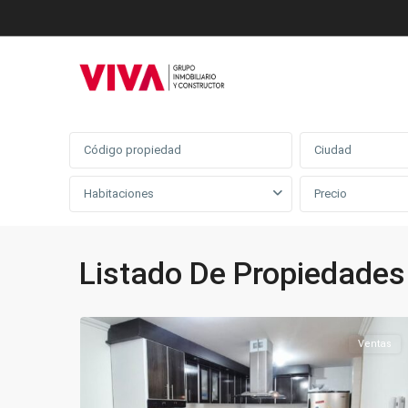
Búsqueda avanzada
Ciudad
Habitaciones
Listado De Propiedad
Maiz
Amarillo
,
17
Fusagasugá
Ventas