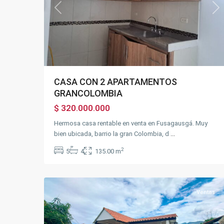
Previous
Ne
CASA CON 2 APARTAMENTOS
GRANCOLOMBIA
$ 320.000.000
Hermosa casa rentable en venta en Fusagausgá. Muy
bien ubicada, barrio la gran Colombia, d
...
2
5
4
135.00 m
21
Chinauta
Ventas