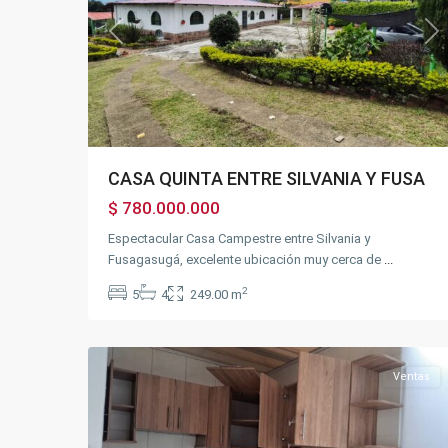
Previous
Ne
CASA QUINTA ENTRE SILVANIA Y FUSA
$ 780.000.000
Espectacular Casa Campestre entre Silvania y
Fusagasugá, excelente ubicación muy cerca de
...
Gran
2
5
4
249.00 m
Colombia
,
25
Fusagasugá
Ventas