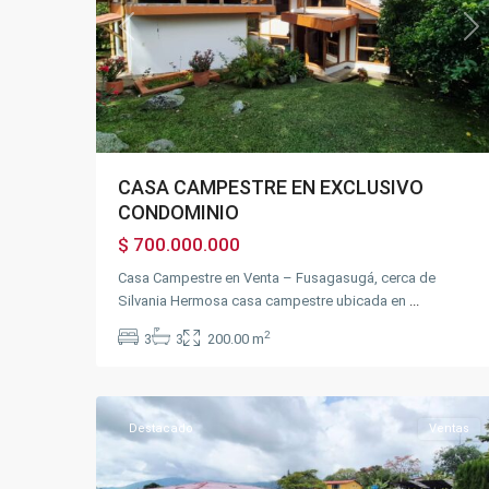
Previous
Ne
CASA CAMPESTRE EN EXCLUSIVO
CONDOMINIO
$ 700.000.000
Casa Campestre en Venta – Fusagasugá, cerca de
Silvania Hermosa casa campestre ubicada en
...
2
3
3
200.00 m
BOSACHOQUE
,
27
Fusagasugá
Destacado
Ventas