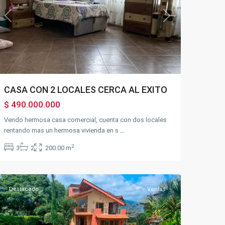
Previous
Next
CASA CON 2 LOCALES CERCA AL EXITO
$ 490.000.000
Vendo hermosa casa comercial, cuenta con dos locales
rentando mas un hermosa vivienda en s
...
2
3
2
200.00 m
Fusagasugá
Destacado
Ventas