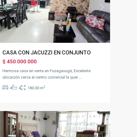
Previous
Next
CASA CON JACUZZI EN CONJUNTO
$ 450.000.000
Hermosa casa en venta en Fusagasugá, Excelente
ubicación cerca al centro comercial la quer
...
2
4
4
180.00 m
Balmoral
,
Fusagasugá
Ventas