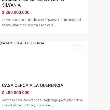
Plana
SILVANIA
Abajo
$ 280.000.000
del
indio
,
En Venta espectacular lote de 4000 m2 a 12 minutos del
Sector
casco urbano de Silvania. Papeles a
...
la
Querencia
,
Fusagasugá
Ventas
Previous
Next
CASA CERCA A LA QUERENCIA
$ 480.000.000
Hermosa casa en venta en Fusagasugá, parte plana de la
ciudad, el mejor clima y ubicación.
...