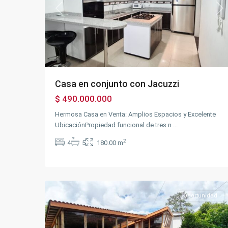
Previous
Ne
Casa en conjunto con Jacuzzi
$ 490.000.000
Hermosa Casa en Venta: Amplios Espacios y Excelente
UbicaciónPropiedad funcional de tres n
...
2
4
5
180.00 m
USATAMA
,
Fusagasugá
,
27
Silvania
Oportunidad!