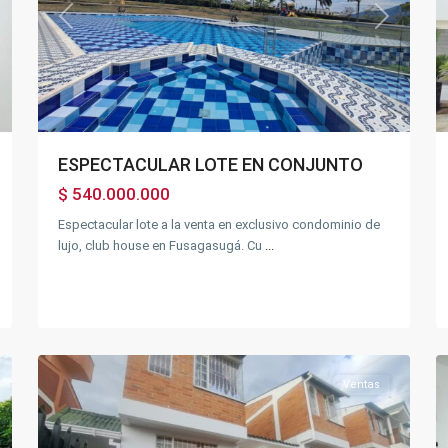
xt
Previous
Next
ESPECTACULAR LOTE EN CONJUNTO
$ 540.000.000
Espectacular lote a la venta en exclusivo condominio de
lujo, club house en Fusagasugá. Cu
...
Sector
la
Marsella
,
18
Fusagasugá
15
Ventas