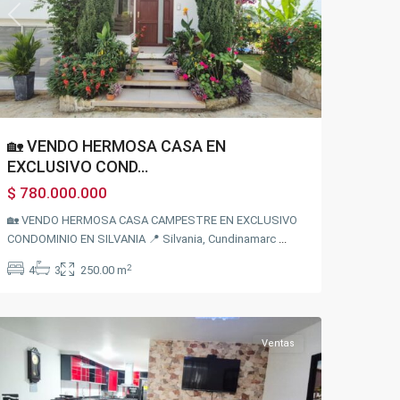
Previous
Next
🏡 VENDO HERMOSA CASA EN
EXCLUSIVO COND...
$ 780.000.000
🏡 VENDO HERMOSA CASA CAMPESTRE EN EXCLUSIVO
CONDOMINIO EN SILVANIA 📍 Silvania, Cundinamarc
...
Sector
la
2
4
3
250.00 m
Querencia
,
Fusagasugá
Ventas