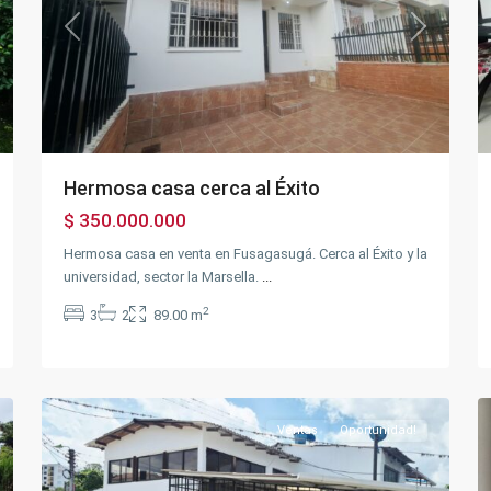
xt
Previous
Next
Hermosa casa cerca al Éxito
$ 350.000.000
Hermosa casa en venta en Fusagasugá. Cerca al Éxito y la
universidad, sector la Marsella.
...
Autopista
2
3
2
89.00 m
via
40
,
Fusagasugá
,
20
Silvania
16
Ventas
Oportunidad!