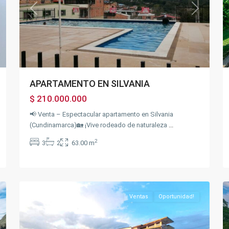
xt
Previous
Next
APARTAMENTO EN SILVANIA
$ 210.000.000
📢 Venta – Espectacular apartamento en Silvania
(Cundinamarca)🏡 ¡Vive rodeado de naturaleza
...
2
3
2
63.00 m
7
Chinauta
19
Ventas
Oportunidad!