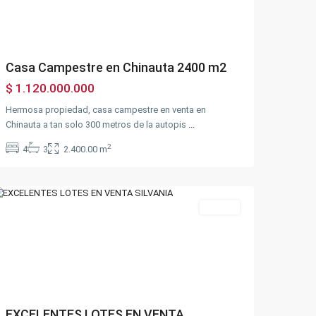
Casa Campestre en Chinauta 2400 m2
$ 1.120.000.000
Hermosa propiedad, casa campestre en venta en
Chinauta a tan solo 300 metros de la autopis
...
Centro
Silvania
2
4
3
2.400.00 m
Comercial
,
Silvania
Ventas
Previous
Next
EXCELENTES LOTES EN VENTA
Parte