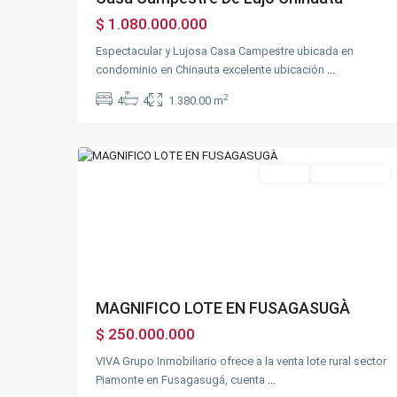
$ 1.080.000.000
Espectacular y Lujosa Casa Campestre ubicada en
condominio en Chinauta excelente ubicación
...
2
4
4
1.380.00 m
6
Fusagasugá
Ventas
Oportunidad!
Previous
Next
MAGNIFICO LOTE EN FUSAGASUGÀ
$ 250.000.000
VIVA Grupo Inmobiliario ofrece a la venta lote rural sector
Piamonte en Fusagasugá, cuenta
...