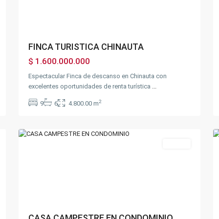
FINCA TURISTICA CHINAUTA
$ 1.600.000.000
Espectacular Finca de descanso en Chinauta con
excelentes oportunidades de renta turística
...
2
9
6
4.800.00 m
21
Fusagasugá
13
Destacado
Ventas
Previous
Next
CASA CAMPESTRE EN CONDOMINIO