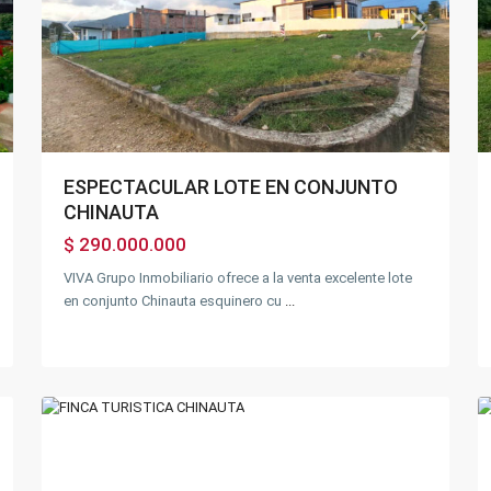
xt
Previous
Next
ESPECTACULAR LOTE EN CONJUNTO
CHINAUTA
$ 290.000.000
VIVA Grupo Inmobiliario ofrece a la venta excelente lote
en conjunto Chinauta esquinero cu
...
34
Chinauta
33
Destacado
Previous
Next