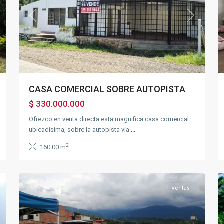
xt
Previous
Next
CASA COMERCIAL SOBRE AUTOPISTA
$ 330.000.000
Ofrezco en venta directa esta magnifica casa comercial
ubicadísima, sobre la autopista vía
...
Autopista
via
2
160.00 m
40
,
20
Silvania
33
Ventas