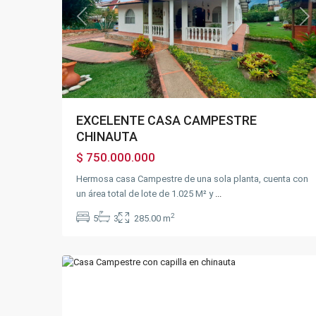
Previous
Ne
EXCELENTE CASA CAMPESTRE
CHINAUTA
$ 750.000.000
Hermosa casa Campestre de una sola planta, cuenta con
un área total de lote de 1.025 M² y
...
2
5
3
285.00 m
27
Chinauta
Previous
Next