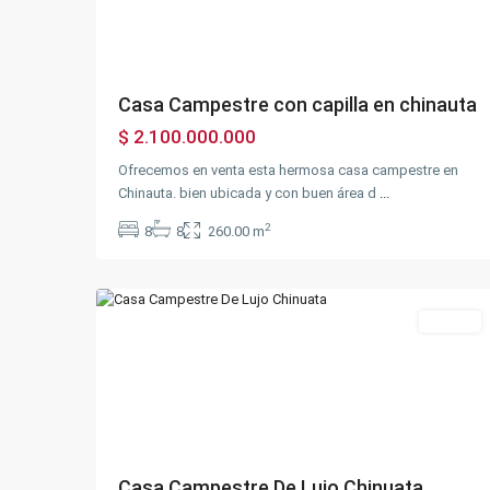
Casa Campestre con capilla en chinauta
$ 2.100.000.000
Ofrecemos en venta esta hermosa casa campestre en
Chinauta. bien ubicada y con buen área d
...
2
8
8
260.00 m
Chinauta
,
23
Fusagasugá
Ventas
Previous
Next
Casa Campestre De Lujo Chinuata