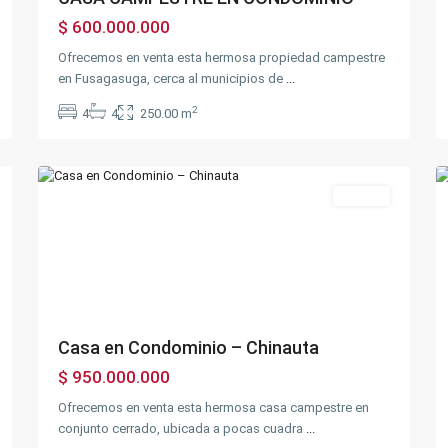
$ 600.000.000
Ofrecemos en venta esta hermosa propiedad campestre
en Fusagasuga, cerca al municipios de
...
2
4
4
250.00 m
Chinauta
,
32
Chinauta
19
Ventas
Previous
Next
Casa en Condominio – Chinauta
$ 950.000.000
Ofrecemos en venta esta hermosa casa campestre en
conjunto cerrado, ubicada a pocas cuadra
...