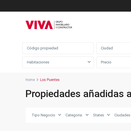
Búsqueda avanzada
Ciudad
Habitaciones
Home
Los Puentes
Propiedades añadidas 
Los
Puentes
,
Tipo Negocio
Categoria:
States
Ciudades
Silvania
Urbano
,
19
Silvania