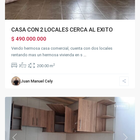
CASA CON 2 LOCALES CERCA AL EXITO
$ 490.000.000
Vendo hermosa casa comercial, cuenta con dos locales
rentando mas un hermosa vivienda en s
...
2
3
2
200.00 m
Gran
Juan Manuel Cely
Colombia
,
Fusagasugá
Ventas
Previous
Next