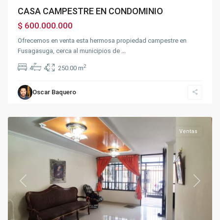
CASA CAMPESTRE EN CONDOMINIO
$ 600.000.000
Parte
Ofrecemos en venta esta hermosa propiedad campestre en
Plana
Fusagasuga, cerca al municipios de
...
Abajo
del
2
4
4
250.00 m
indio
,
Sector
la
Oscar Baquero
Querencia
,
Fusagasugá
Ventas
Previous
Next