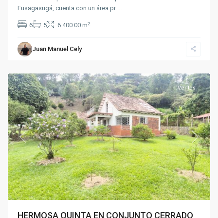
Fusagasugá, cuenta con un área pr
...
2
6
5
6.400.00 m
Juan Manuel Cely
Fusagasugá
Ventas
Previous
Next
HERMOSA QUINTA EN CONJUNTO CERRADO