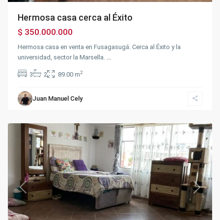
Hermosa casa cerca al Éxito
$ 350.000.000
Hermosa casa en venta en Fusagasugá. Cerca al Éxito y la
universidad, sector la Marsella.
...
2
3
2
89.00 m
Juan Manuel Cely
Balmoral
,
Fusagasugá
Ventas
Previous
Next