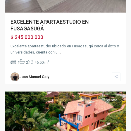
EXCELENTE APARTAESTUDIO EN
FUSAGASUGÁ
$ 245.000.000
Excelente apartaestudio ubicado en Fusagasugá cerca al éxito y
universidades, cuenta con u
...
2
1
2
46.50 m
Juan Manuel Cely
Fusagasugá
Ventas