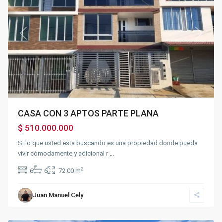
Previous
Next
CASA CON 3 APTOS PARTE PLANA
$ 510.000.000
Si lo que usted esta buscando es una propiedad donde pueda
vivir cómodamente y adicional r
...
2
6
6
72.00 m
ESPINALITO
-
EL
Juan Manuel Cely
PLACER
,
Fusagasugá