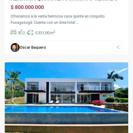
$ 800.000.000
Ofrecemos a la venta hermosa casa quinta en conjunto
Fusagasugá. Cuenta con un área total
...
2
5
4
5.331.00 m
Oscar Baquero
Chinauta
,
Fusagasugá
Ventas
Previous
Next