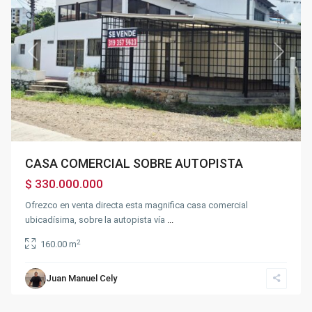
Previous
Next
CASA COMERCIAL SOBRE AUTOPISTA
$ 330.000.000
Ofrezco en venta directa esta magnifica casa comercial
ubicadísima, sobre la autopista vía
...
2
160.00 m
Sector
la
Juan Manuel Cely
Querencia
,
Fusagasugá