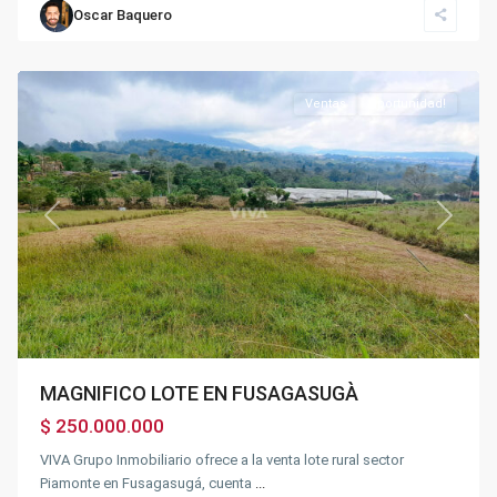
Oscar Baquero
Fusagasugá
Ventas
Oportunidad!
Previous
Next
MAGNIFICO LOTE EN FUSAGASUGÀ
$ 250.000.000
VIVA Grupo Inmobiliario ofrece a la venta lote rural sector
Piamonte en Fusagasugá, cuenta
...