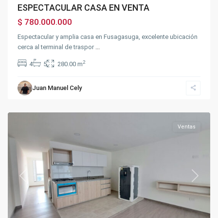
ESPECTACULAR CASA EN VENTA
$ 780.000.000
Espectacular y amplia casa en Fusagasuga, excelente ubicación
cerca al terminal de traspor
...
2
4
5
280.00 m
Juan Manuel Cely
Fusagasugá
Ventas
Previous
Next