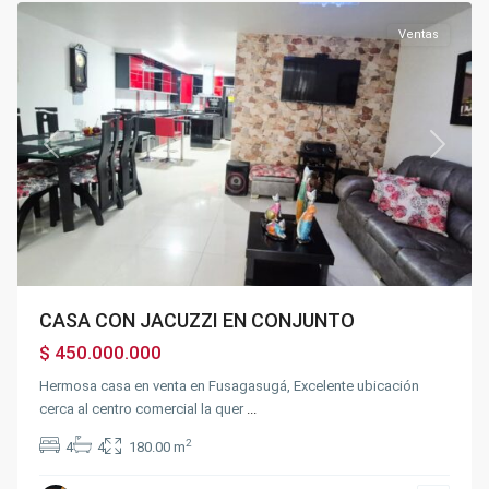
Ventas
Previous
Next
CASA CON JACUZZI EN CONJUNTO
$ 450.000.000
Hermosa casa en venta en Fusagasugá, Excelente ubicación
cerca al centro comercial la quer
...
2
4
4
180.00 m