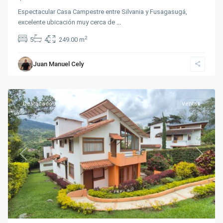
Espectacular Casa Campestre entre Silvania y Fusagasugá,
excelente ubicación muy cerca de
...
2
5
4
249.00 m
Juan Manuel Cely
Fusagasugá
Destacado
Ventas
Previous
Next