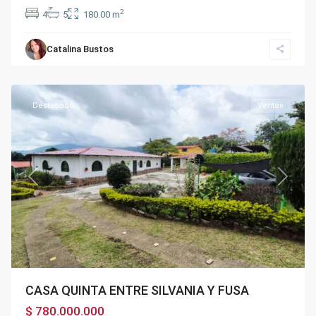
2
4
5
180.00 m
Catalina Bustos
BOSACHOQUE
,
Fusagasugá
Destacado
Ventas
Previous
Next
CASA QUINTA ENTRE SILVANIA Y FUSA
$ 780.000.000