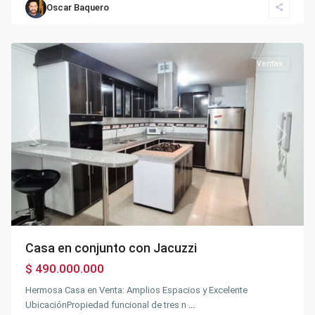
Maiz
Oscar Baquero
Amarillo
,
Fusagasugá
Ventas
Previous
Next
Casa en conjunto con Jacuzzi
$ 490.000.000
Hermosa Casa en Venta: Amplios Espacios y Excelente
UbicaciónPropiedad funcional de tres n
...