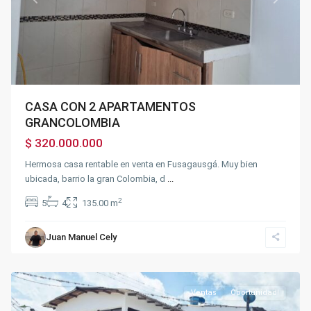
CASA CON 2 APARTAMENTOS
GRANCOLOMBIA
$ 320.000.000
Hermosa casa rentable en venta en Fusagausgá. Muy bien
ubicada, barrio la gran Colombia, d
...
2
5
4
135.00 m
Autopista
via
40
,
Juan Manuel Cely
Fusagasugá
,
Silvania
Ventas
Oportunidad!