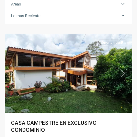
Areas
Lo mas Reciente
USATAMA
,
Fusagasugá
,
Silvania
Oportunidad!
Previous
Next
CASA CAMPESTRE EN EXCLUSIVO
CONDOMINIO