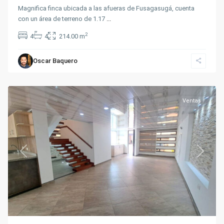
Magnifica finca ubicada a las afueras de Fusagasugá, cuenta
con un área de terreno de 1.17
...
2
4
4
214.00 m
Oscar Baquero
Fusagasugá
Ventas
Previous
Next