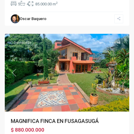
2
5
4
85.000.00 m
Oscar Baquero
Fusagasugá
Destacado
Ventas
Previous
Next
MAGNIFICA FINCA EN FUSAGASUGÁ
$ 880.000.000