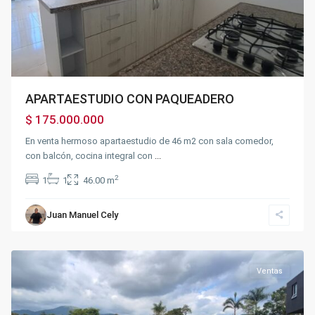
APARTAESTUDIO CON PAQUEADERO
$ 175.000.000
En venta hermoso apartaestudio de 46 m2 con sala comedor,
con balcón, cocina integral con
...
Parte
2
1
1
46.00 m
Plana
Abajo
del
Juan Manuel Cely
indio
,
Fusagasugá
Ventas