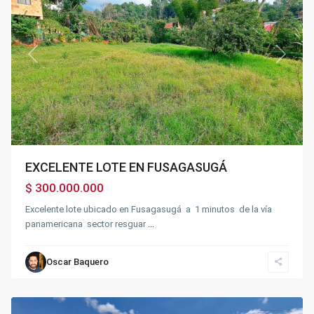
Previous
Next
EXCELENTE LOTE EN FUSAGASUGÁ
$ 300.000.000
Excelente lote ubicado en Fusagasugá a 1 minutos de la vía
panamericana sector resguar
...
Oscar Baquero
Fusagasugá