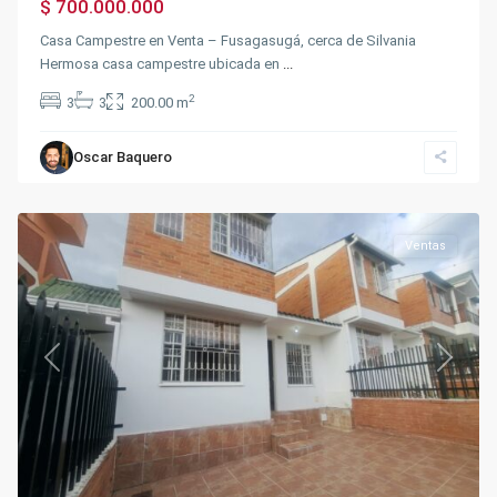
$ 700.000.000
Casa Campestre en Venta – Fusagasugá, cerca de Silvania
Hermosa casa campestre ubicada en
...
2
3
3
200.00 m
Sector
la
Oscar Baquero
Marsella
,
Fusagasugá
Ventas
Previous
Next