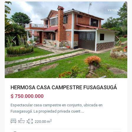
Ventas
Previous
Next
HERMOSA CASA CAMPESTRE FUSAGASUGÁ
$ 750.000.000
Espectacular casa campestre en conjunto, ubicada en
Fusagasugá. La propiedad privada cuent
...
2
5
3
220.00 m