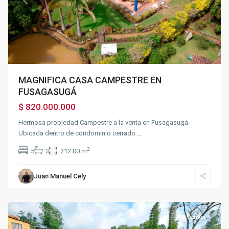
Previous
Next
MAGNIFICA CASA CAMPESTRE EN
FUSAGASUGÁ
$ 820.000.000
Hermosa propiedad Campestre a la venta en Fusagasugá.
Ubicada dentro de condominio cerrado
...
2
5
3
212.00 m
Juan Manuel Cely
Fusagasugá
Ventas