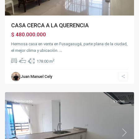
CASA CERCA A LA QUERENCIA
$ 480.000.000
Hermosa casa en venta en Fusagasugá, parte plana de la ciudad,
el mejor clima y ubicación.
...
2
4
4
178.00 m
Juan Manuel Cely
Centro
,
Fusagasugá
Destacado
Ventas
Previous
Next