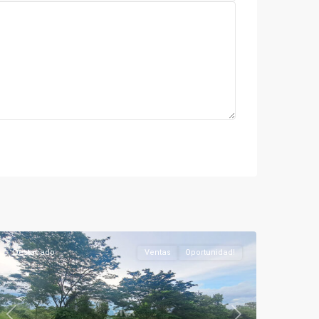
Silvania
Rural
,
Silvania
Destacado
Ventas
Oportunidad!