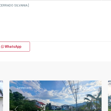
WhatsApp
Los
Puentes
,
Silvania
Urbano
,
19
Silvania
7
Destacado
Ventas