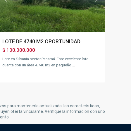
Previous
Next
LOTE DE 4740 M2 OPORTUNIDAD
$ 100.000.000
Lote en Silvania sector Panamá. Este excelente lote
cuenta con un área 4.740 m2 en pequeño
...
rzos para mantenerla actualizada, las características,
tuyen oferta vinculante. Verifique la información con uno
ento.