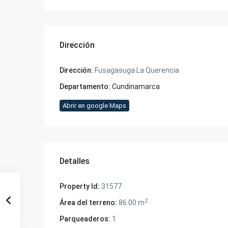
Dirección
Dirección:
Fusagasuga La Querencia
Departamento:
Cundinamarca
Abrir en google Maps
Detalles
Property Id:
31577
2
Área del terreno:
86.00 m
Parqueaderos:
1