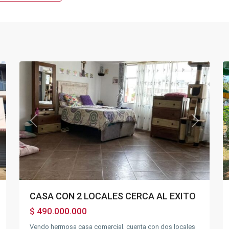
Balmoral
,
16
Fusagasugá
31
Ventas
xt
Previous
Next
CASA CON 2 LOCALES CERCA AL EXITO
$ 490.000.000
Vendo hermosa casa comercial, cuenta con dos locales