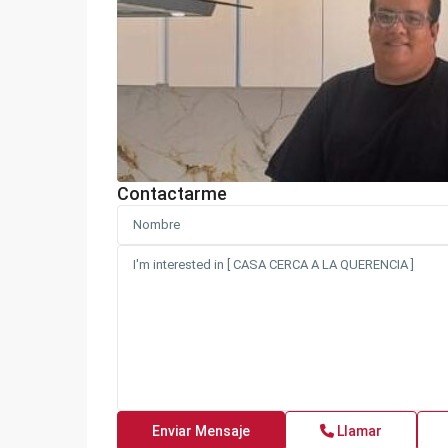
Contactarme
Sector
Llamar
la