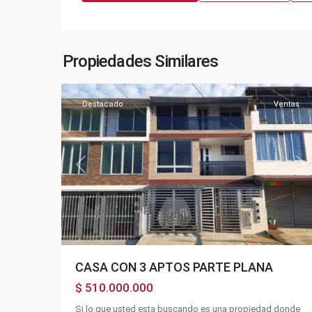
Pampa
-
Parte
plana
,
Propiedades Similares
20
Fusagasugá
Destacado
Ventas
Previous
Ne
CASA CON 3 APTOS PARTE PLANA
$ 510.000.000
Si lo que usted esta buscando es una propiedad donde