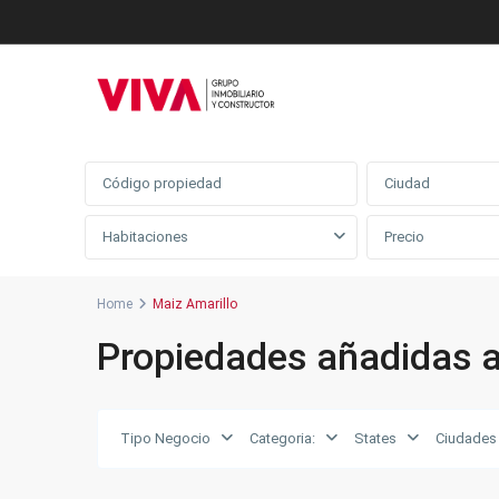
Búsqueda avanzada
Ciudad
Habitaciones
Home
Maiz Amarillo
Propiedades añadidas a
Tipo Negocio
Categoria:
States
Ciudades
Maiz
Amarillo
,
17
Fusagasugá