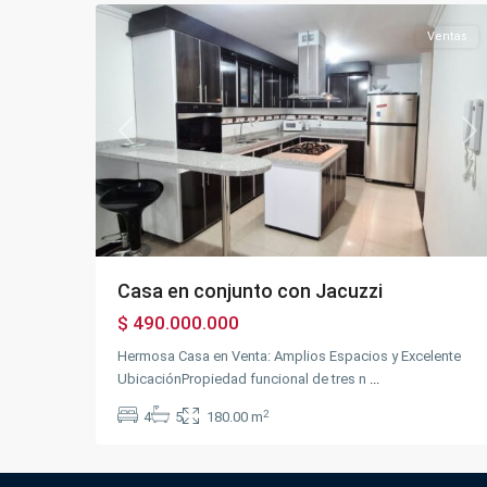
Ventas
Previous
Ne
Casa en conjunto con Jacuzzi
$ 490.000.000
Hermosa Casa en Venta: Amplios Espacios y Excelente
UbicaciónPropiedad funcional de tres n
...
2
4
5
180.00 m