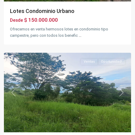
Lotes Condominio Urbano
$ 150.000.000
Desde
Ofrecemos en venta hermosos lotes en condominio tipo
Silvania
campestre, pero con todos los benefic
...
Rural
,
Silvania
Destacado
Ventas
Oportunidad!
Previous
Next