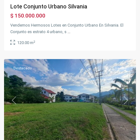
Lote Conjunto Urbano Silvania
$ 150.000.000
Los
Vendemos Hermosos Lotes en Conjunto Urbano En Silvania. El
Puentes
,
Conjunto es estrato 4 urbano, s
...
Silvania
2
120.00 m
Urbano
,
Silvania
Destacado
Ventas
Previous
Next