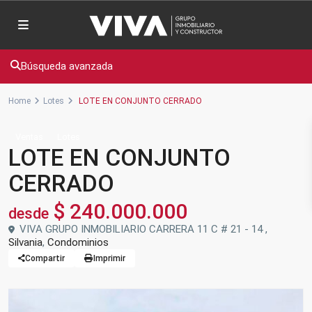
Búsqueda avanzada
Home
Lotes
LOTE EN CONJUNTO CERRADO
Ventas
Lotes
LOTE EN CONJUNTO
CERRADO
$ 240.000.000
desde
VIVA GRUPO INMOBILIARIO CARRERA 11 C # 21 - 14 ,
Silvania
,
Condominios
Compartir
Imprimir