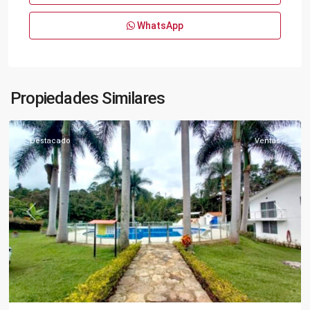
WhatsApp
Urbano
,
Propiedades Similares
Silvania
Destacado
Ventas
Previous
Next