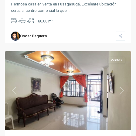
Hermosa casa en venta en Fusagasugá, Excelente ubicación
Plana
cerca al centro comercial la quer
...
Abajo
del
2
4
4
180.00 m
indio
,
Sector
la
Oscar Baquero
Querencia
,
Fusagasugá
Ventas
Previous
Next