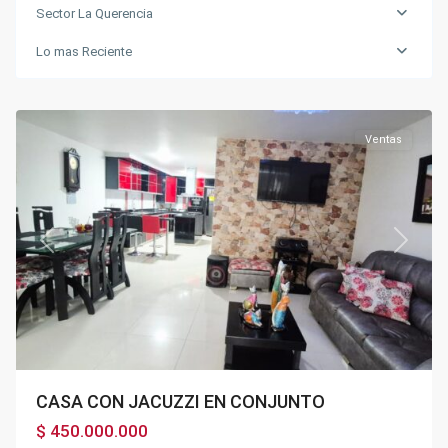
Sector La Querencia
Sector
Lo mas Reciente
la
Querencia
,
Fusagasugá
Ventas
Previous
Next
CASA CON JACUZZI EN CONJUNTO
$ 450.000.000
Parte