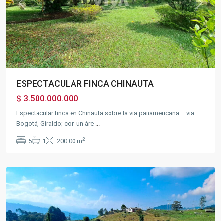
Previous
Next
ESPECTACULAR FINCA CHINAUTA
$ 3.500.000.000
Espectacular finca en Chinauta sobre la vía panamericana – vía
Bogotá, Giraldo; con un áre
...
2
5
1
200.00 m
Silvania