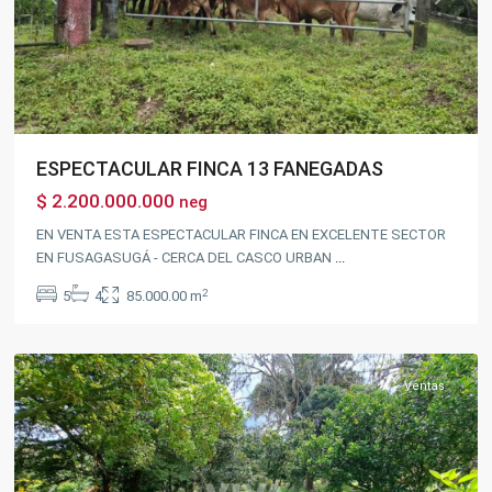
Previous
Next
ESPECTACULAR FINCA 13 FANEGADAS
$ 2.200.000.000
neg
EN VENTA ESTA ESPECTACULAR FINCA EN EXCELENTE SECTOR
EN FUSAGASUGÁ - CERCA DEL CASCO URBAN
...
2
5
4
85.000.00 m
Chinauta
Ventas