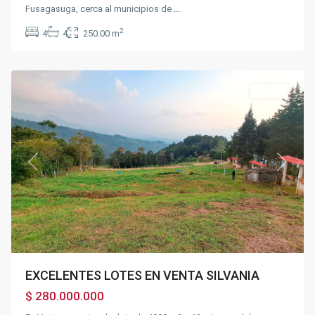
Fusagasuga, cerca al municipios de
...
Centro
Silvania
2
4
4
250.00 m
Comercial
,
Silvania
Ventas
Previous
Next
EXCELENTES LOTES EN VENTA SILVANIA
$ 280.000.000