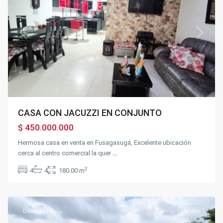
Previous
Next
CASA CON JACUZZI EN CONJUNTO
$ 450.000.000
Hermosa casa en venta en Fusagasugá, Excelente ubicación
cerca al centro comercial la quer
...
2
4
4
180.00 m
BOSACHOQUE
,
Fusagasugá
Destacado
Ventas