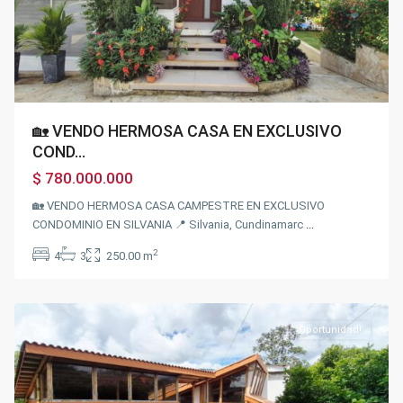
🏡 VENDO HERMOSA CASA EN EXCLUSIVO
COND...
$ 780.000.000
🏡 VENDO HERMOSA CASA CAMPESTRE EN EXCLUSIVO
CONDOMINIO EN SILVANIA 📍 Silvania, Cundinamarc
...
USATAMA
,
2
4
3
250.00 m
Fusagasugá
,
Silvania
Oportunidad!