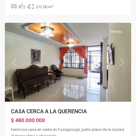
Sector
la
2
5
4
212.00 m
Querencia
,
Fusagasugá
Ventas
Previous
Next
CASA CERCA A LA QUERENCIA
$ 480.000.000
Hermosa casa en venta en Fusagasugá, parte plana de la ciudad,
el mejor clima y ubicación.
...