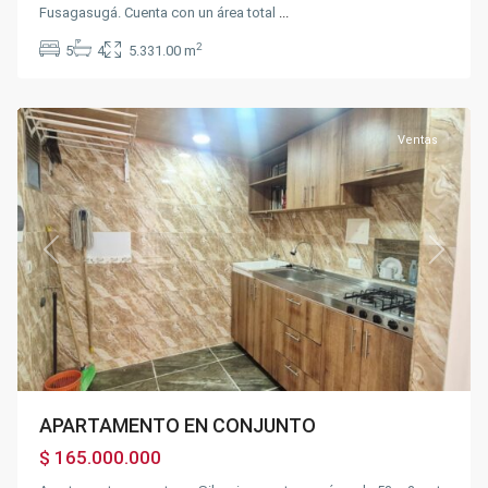
Fusagasugá. Cuenta con un área total
...
2
5
4
5.331.00 m
Silvania
,
Silvania
Ventas
Previous
Next
APARTAMENTO EN CONJUNTO
$ 165.000.000