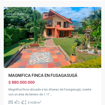
Fusagasugá
Destacado
Ventas
Previous
Next
MAGNIFICA FINCA EN FUSAGASUGÁ
$ 880.000.000
Magnifica finca ubicada a las afueras de Fusagasugá, cuenta
con un área de terreno de 1.17
...
2
4
4
214.00 m