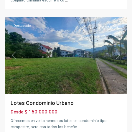
conjunto Chinauta esquinero cu
...
Silvania
Urbano
,
Silvania
Destacado
Ventas
Previous
Next
Lotes Condominio Urbano
$ 150.000.000
Desde
Ofrecemos en venta hermosos lotes en condominio tipo
campestre, pero con todos los benefic
...