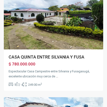
Previous
Next
CASA QUINTA ENTRE SILVANIA Y FUSA
$ 780.000.000
Espectacular Casa Campestre entre Silvania y Fusagasugá,
Autopista
excelente ubicación muy cerca de
...
via
40
,
2
5
4
249.00 m
Fusagasugá
,
Silvania
Ventas
Oportunidad!