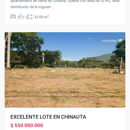
Apartamento en venta en Silvania, cuenta con área de 53 m2, esta
distribuido de la siguien
...
2
2
2
53.00 m
Chinauta
Ventas
Previous
Next
EXCELENTE LOTE EN CHINAUTA
$ 550.000.000