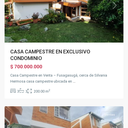
Previous
Next
CASA CAMPESTRE EN EXCLUSIVO
CONDOMINIO
$ 700.000.000
Casa Campestre en Venta – Fusagasugá, cerca de Silvania
Hermosa casa campestre ubicada en
...
Sector
la
2
3
3
200.00 m
Marsella
,
Fusagasugá
Ventas