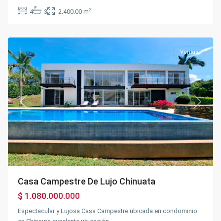
2
4
3
2.400.00 m
Chinauta
,
Fusagasugá
Ventas
Previous
Next
Casa Campestre De Lujo Chinuata
$ 1.080.000.000
Espectacular y Lujosa Casa Campestre ubicada en condominio