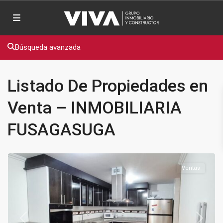
Búsqueda avanzada
Listado De Propiedades en
Venta – INMOBILIARIA
FUSAGASUGA
Maiz
Amarillo
,
Fusagasugá
Ventas
Previous
Next