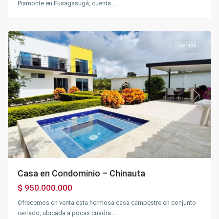
Piamonte en Fusagasugá, cuenta
...
Chinauta
,
Chinauta
Ventas
Previous
Next
Casa en Condominio – Chinauta
Parte
Plana
$ 950.000.000
Abajo
del
Ofrecemos en venta esta hermosa casa campestre en conjunto
indio
,
cerrado, ubicada a pocas cuadra
...