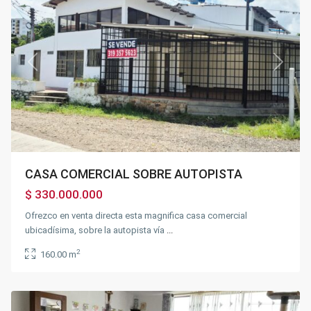
Previous
Next
CASA COMERCIAL SOBRE AUTOPISTA
$ 330.000.000
Ofrezco en venta directa esta magnifica casa comercial
ubicadísima, sobre la autopista vía
...
2
160.00 m
Balmoral
,
Fusagasugá