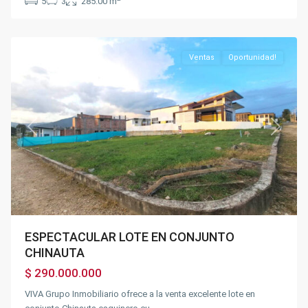
5
3
285.00 m
Chinauta
Ventas
Oportunidad!
Previous
Next
ESPECTACULAR LOTE EN CONJUNTO
CHINAUTA
$ 290.000.000
Los
VIVA Grupo Inmobiliario ofrece a la venta excelente lote en
Puentes
,