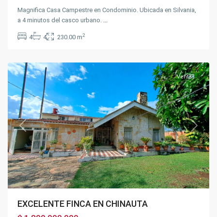
Magnifica Casa Campestre en Condominio. Ubicada en Silvania,
a 4 minutos del casco urbano.
...
2
4
4
230.00 m
Chinauta
Ventas
Previous
Next
EXCELENTE FINCA EN CHINAUTA