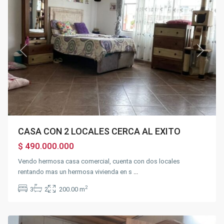
Ventas
Previous
Next
CASA CON 2 LOCALES CERCA AL EXITO
$ 490.000.000
Vendo hermosa casa comercial, cuenta con dos locales
rentando mas un hermosa vivienda en s
...
Gran
2
3
2
200.00 m
Colombia
,
Fusagasugá