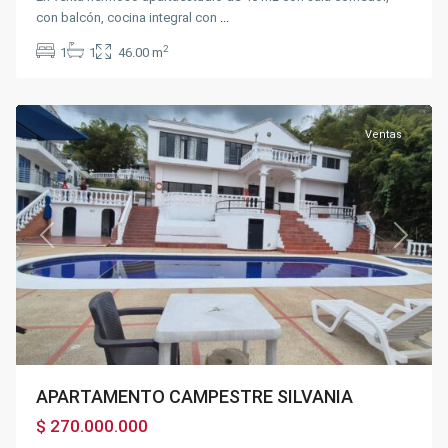
con balcón, cocina integral con
...
2
1
1
46.00 m
Silvania
Ventas
Previous
Next
APARTAMENTO CAMPESTRE SILVANIA
$ 270.000.000