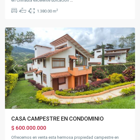
en Chinauta excelente ubicación
...
2
4
4
1.380.00 m
Fusagasugá
Destacado
Ventas
Previous
Next
CASA CAMPESTRE EN CONDOMINIO
$ 600.000.000
Ofrecemos en venta esta hermosa propiedad campestre en