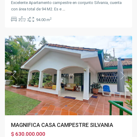
Excelente Apartamento campestre en conjunto Silvania, cuenta
con área total de 94 M2. Es e
...
2
2
2
94.00 m
Silvania
Ventas
Previous
Next
MAGNIFICA CASA CAMPESTRE SILVANIA
$ 630.000.000