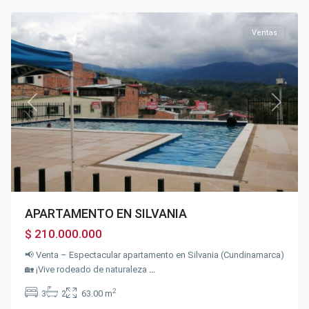
Silvania
Ventas
Previous
Next
APARTAMENTO EN SILVANIA
$ 210.000.000
📢 Venta – Espectacular apartamento en Silvania (Cundinamarca)
🏡 ¡Vive rodeado de naturaleza
...
2
3
2
63.00 m