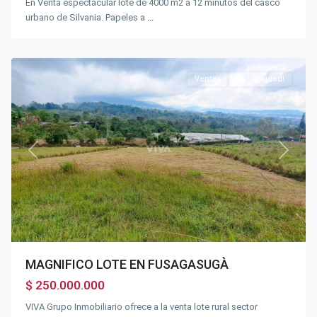
En Venta espectacular lote de 4000 m2 a 12 minutos del casco
urbano de Silvania. Papeles a
...
Fusagasugá
Ventas
Oportunidad!
Previous
Next
MAGNIFICO LOTE EN FUSAGASUGÀ
$ 250.000.000
VIVA Grupo Inmobiliario ofrece a la venta lote rural sector