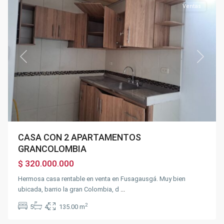
Ventas
Previous
Next
CASA CON 2 APARTAMENTOS
GRANCOLOMBIA
$ 320.000.000
Hermosa casa rentable en venta en Fusagausgá. Muy bien
ubicada, barrio la gran Colombia, d
...
Autopista
via
2
5
4
135.00 m
40
,