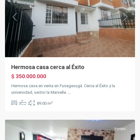
Previous
Next
Hermosa casa cerca al Éxito
$ 350.000.000
Hermosa casa en venta en Fusagasugá. Cerca al Éxito y la
universidad, sector la Marsella.
...
Sector
la
2
3
2
89.00 m
Querencia
,
Fusagasugá
Ventas