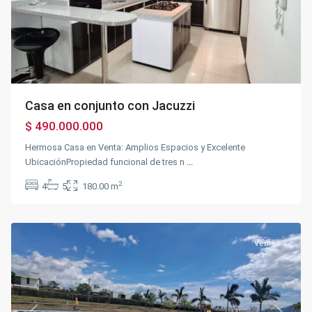
Casa en conjunto con Jacuzzi
$ 490.000.000
Hermosa Casa en Venta: Amplios Espacios y Excelente
UbicaciónPropiedad funcional de tres n
...
2
4
5
180.00 m
Fusagasugá
Ventas