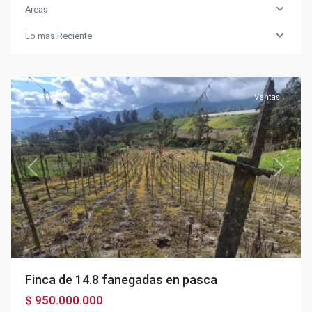
Areas
Sector
Lo mas Reciente
la
mesa
,
Pasca
Ventas
Previous
Next
Finca de 14.8 fanegadas en pasca
$ 950.000.000