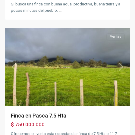
Si busca una finca con buena agua, productiva, buena tierra y a
Sector
pocos minutos del pueblo.
...
la
mesa
,
Pasca
Ventas
Previous
Next
Finca en Pasca 7.5 Hta
$ 750.000.000
Ofrecemos en venta esta espectacular finca de 7.5 Hta o 11.7