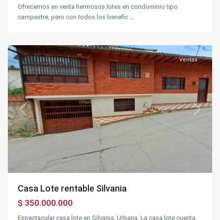
Ofrecemos en venta hermosos lotes en condominio tipo
Centro
,
campestre, pero con todos los benefic
...
Silvania
Urbano
,
Silvania
Ventas
Previous
Next
Casa Lote rentable Silvania
$ 350.000.000
Espectacular casa lote en Silvania, Urbana. La casa lote cuenta