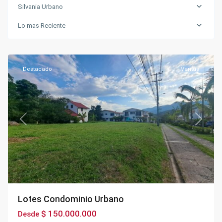
Silvania Urbano
Los
Puentes
,
Lo mas Reciente
Silvania
Urbano
,
Silvania
Destacado
Ventas
Previous
Next
Lotes Condominio Urbano
$ 150.000.000
Desde