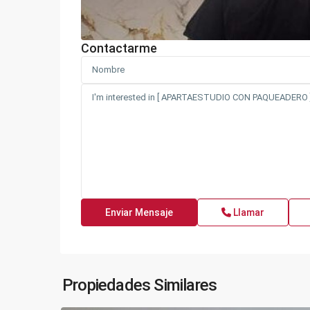
Contactarme
Llamar
Propiedades Similares
8
Fusagasugá