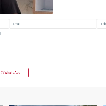
WhatsApp
15
Silvania
23