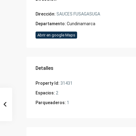
Dirección:
SAUCES FUSAGASUGA
Departamento:
Cundinamarca
Abrir en google Maps
Detalles
Property Id:
31431
Espacios:
2
Parqueaderos:
1