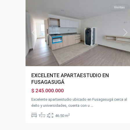
Ventas
Previous
Ne
EXCELENTE APARTAESTUDIO EN
FUSAGASUGÁ
$ 245.000.000
Excelente apartaestudio ubicado en Fusagasugá cerca al
éxito y universidades, cuenta con u
...
2
1
2
46.50 m