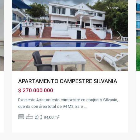
Ventas
xt
Previous
Next
APARTAMENTO CAMPESTRE SILVANIA
$ 270.000.000
Excelente Apartamento campestre en conjunto Silvania,
cuenta con área total de 94 M2. Es e
...
2
2
2
94.00 m