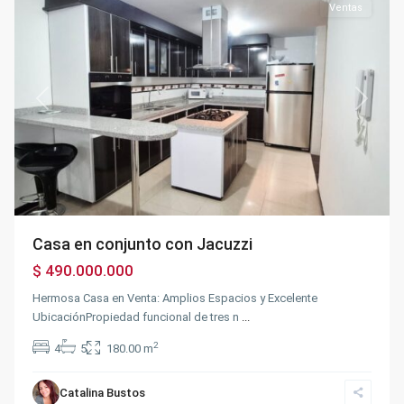
Ventas
Previous
Next
Casa en conjunto con Jacuzzi
$ 490.000.000
Hermosa Casa en Venta: Amplios Espacios y Excelente
UbicaciónPropiedad funcional de tres n
...
2
4
5
180.00 m
Catalina Bustos