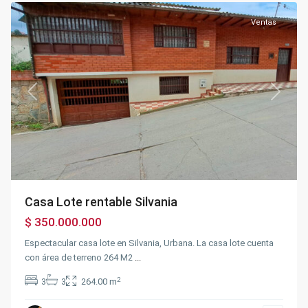
Ventas
Previous
Next
Casa Lote rentable Silvania
$ 350.000.000
Espectacular casa lote en Silvania, Urbana. La casa lote cuenta
con área de terreno 264 M2
...
2
3
3
264.00 m