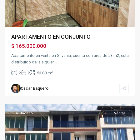
APARTAMENTO EN CONJUNTO
$ 165.000.000
Apartamento en venta en Silvania, cuenta con área de 53 m2, esta
distribuido de la siguien
...
Sector
la
2
2
2
53.00 m
Pampa
-
Parte
Oscar Baquero
plana
,
Fusagasugá
Destacado
Ventas