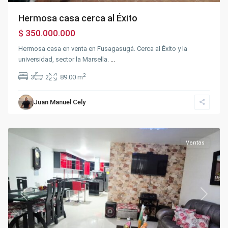
Hermosa casa cerca al Éxito
$ 350.000.000
Hermosa casa en venta en Fusagasugá. Cerca al Éxito y la
universidad, sector la Marsella.
...
2
3
2
89.00 m
Sector
la
Juan Manuel Cely
Querencia
,
Fusagasugá
Ventas
Previous
Next