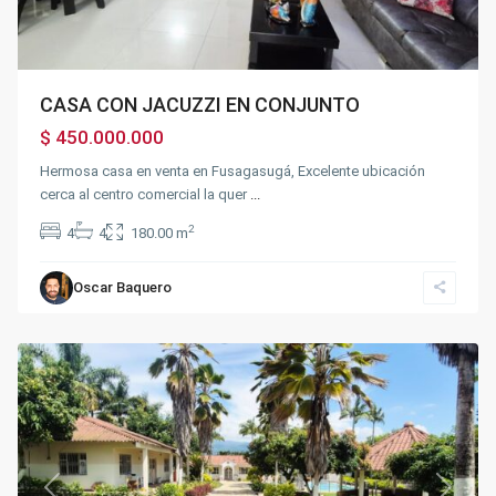
CASA CON JACUZZI EN CONJUNTO
$ 450.000.000
Hermosa casa en venta en Fusagasugá, Excelente ubicación
cerca al centro comercial la quer
...
2
4
4
180.00 m
Oscar Baquero
Chinauta
Previous
Next