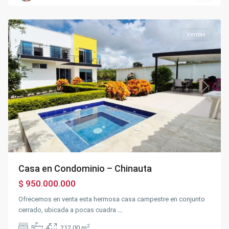
Chinauta
,
Chinauta
Ventas
Previous
Next
Casa en Condominio – Chinauta
$ 950.000.000
Ofrecemos en venta esta hermosa casa campestre en conjunto
cerrado, ubicada a pocas cuadra
...
2
5
4
212.00 m