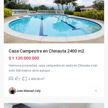
Previous
Next
Casa Campestre en Chinauta 2400 m2
$ 1.120.000.000
Hermosa propiedad, casa campestre en venta en Chinauta a tan
solo 300 metros de la autopis
...
2
4
3
2.400.00 m
Maiz
Juan Manuel Cely
Amarillo
,
Fusagasugá