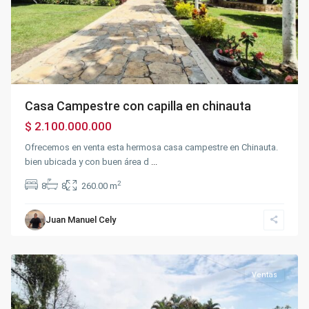
Casa Campestre con capilla en chinauta
$ 2.100.000.000
Ofrecemos en venta esta hermosa casa campestre en Chinauta.
bien ubicada y con buen área d
...
2
8
8
260.00 m
Juan Manuel Cely
Chinauta
,
Chinauta
Ventas