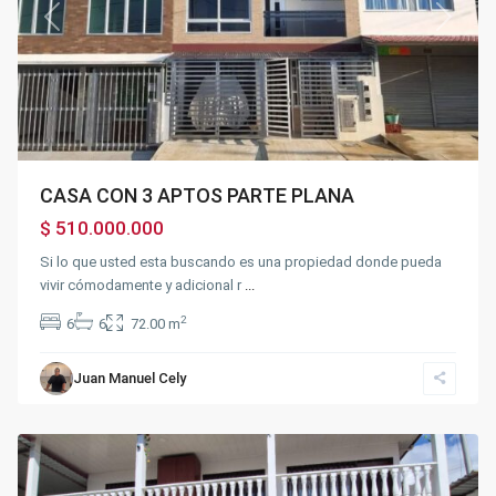
Previous
Next
CASA CON 3 APTOS PARTE PLANA
$ 510.000.000
Si lo que usted esta buscando es una propiedad donde pueda
vivir cómodamente y adicional r
...
2
6
6
72.00 m
Silvania
Juan Manuel Cely
Rural
,
Silvania