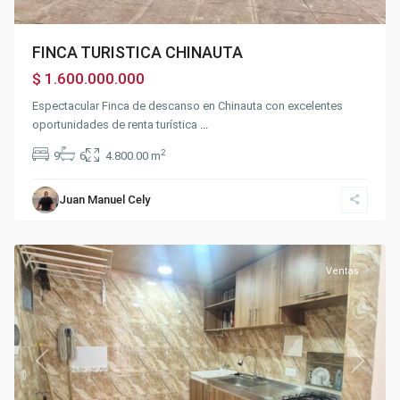
FINCA TURISTICA CHINAUTA
$ 1.600.000.000
Espectacular Finca de descanso en Chinauta con excelentes
oportunidades de renta turística
...
2
9
6
4.800.00 m
Juan Manuel Cely
Silvania
,
Silvania
Ventas
Previous
Next