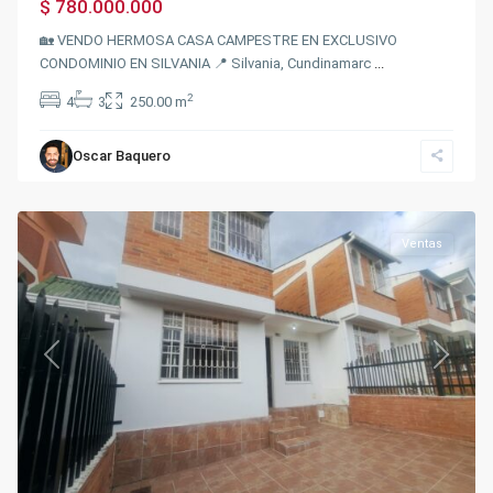
$ 780.000.000
🏡 VENDO HERMOSA CASA CAMPESTRE EN EXCLUSIVO
CONDOMINIO EN SILVANIA 📍 Silvania, Cundinamarc
...
2
4
3
250.00 m
Sector
la
Oscar Baquero
Marsella
,
Fusagasugá
Ventas
Previous
Next