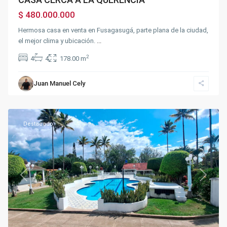
$ 480.000.000
Hermosa casa en venta en Fusagasugá, parte plana de la ciudad,
el mejor clima y ubicación.
...
2
4
4
178.00 m
Juan Manuel Cely
Chinauta
Destacado
Previous
Next