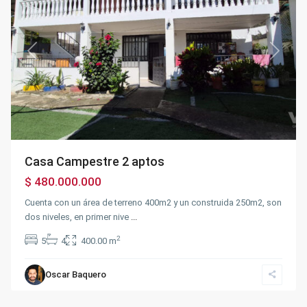
Previous
Next
Casa Campestre 2 aptos
$ 480.000.000
Cuenta con un área de terreno 400m2 y un construida 250m2, son
dos niveles, en primer nive
...
2
5
4
400.00 m
Centro
,
Silvania
Oscar Baquero
Urbano
,
Silvania