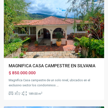
Ventas
Previous
Next
MAGNIFICA CASA CAMPESTRE EN SILVANIA
$ 850.000.000
Magnifica Casa campestre de un solo nivel, ubicados en el
exclusivo sector los condominios
...
2
3
2
189.00 m
Silvania