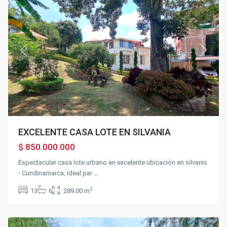
Previous
Next
EXCELENTE CASA LOTE EN SILVANIA
$ 850.000.000
Espectacular casa lote urbano en excelente ubicación en silvanis
- Cundinamarca, ideal par
...
2
13
6
289.00 m
Silvania