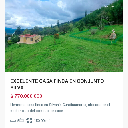
Ventas
Previous
Next
EXCELENTE CASA FINCA EN CONJUNTO
SILVA...
$ 770.000.000
Hermosa casa finca en Silvania Cundinamarca, ubicada en el
sector club del bosque, en exce
...
2
5
3
150.00 m