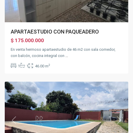
APARTAESTUDIO CON PAQUEADERO
$ 175.000.000
En venta hermoso apartaestudio de 46 m2 con sala comedor,
con balcón, cocina integral con
...
2
1
1
46.00 m
Chinauta
Ventas
Previous
Next