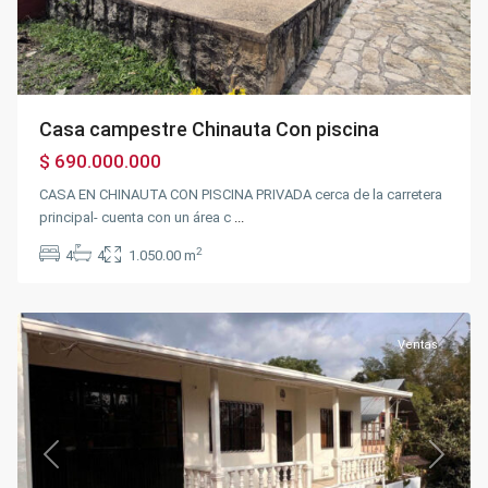
Casa campestre Chinauta Con piscina
$ 690.000.000
CASA EN CHINAUTA CON PISCINA PRIVADA cerca de la carretera
principal- cuenta con un área c
...
Centro
Silvania
2
4
4
1.050.00 m
Comercial
,
Silvania
Ventas
Previous
Next