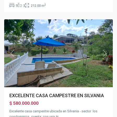
2
5
3
212.00 m
Silvania
Ventas
Previous
Next
EXCELENTE CASA CAMPESTRE EN SILVANIA
$ 580.000.000
Excelente casa campestre ubicada en Silvania - sector los
condominios, cuenta con una ár
...