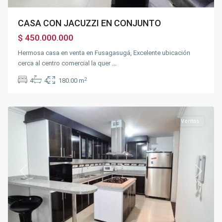
CASA CON JACUZZI EN CONJUNTO
$ 450.000.000
Hermosa casa en venta en Fusagasugá, Excelente ubicación
cerca al centro comercial la quer
...
Maiz
2
4
4
180.00 m
Amarillo
,
Fusagasugá
Ventas
Previous
Next