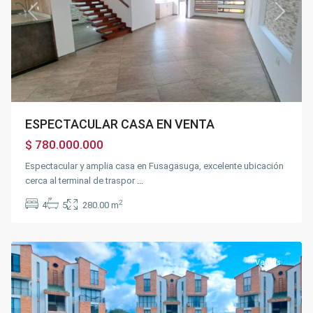
Previous
Next
ESPECTACULAR CASA EN VENTA
$ 780.000.000
Espectacular y amplia casa en Fusagasuga, excelente ubicación
cerca al terminal de traspor
...
2
4
5
280.00 m
Chinauta
Ventas