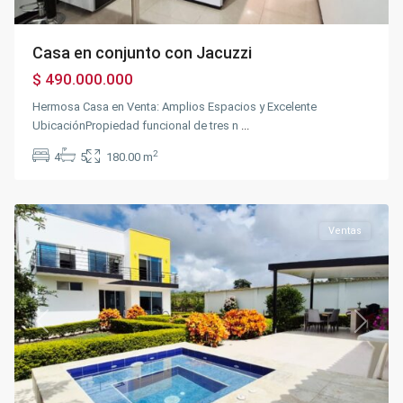
Casa en conjunto con Jacuzzi
$ 490.000.000
Hermosa Casa en Venta: Amplios Espacios y Excelente
UbicaciónPropiedad funcional de tres n
...
2
4
5
180.00 m
Chinauta
,
Chinauta
Ventas
Previous
Next