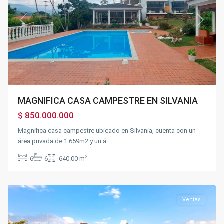
Previous
Next
MAGNIFICA CASA CAMPESTRE EN SILVANIA
$ 850.000.000
Magnifica casa campestre ubicado en Silvania, cuenta con un
área privada de 1.659m2 y un á
...
2
6
6
640.00 m
Chinauta
Ventas