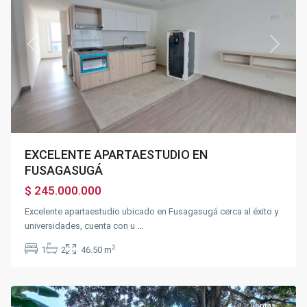
Previous
Next
EXCELENTE APARTAESTUDIO EN
FUSAGASUGÁ
$ 245.000.000
Excelente apartaestudio ubicado en Fusagasugá cerca al éxito y
universidades, cuenta con u
...
2
1
2
46.50 m
Silvania
Ventas