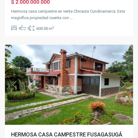
$ 2.000.000.000
Hermosa casa campestre en venta Chinauta Cundinamarca. Esta
magnífica propiedad cuenta con
...
2
9
9
600.00 m
Fusagasugá
Ventas
Previous
Next
HERMOSA CASA CAMPESTRE FUSAGASUGÁ