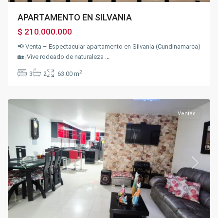
APARTAMENTO EN SILVANIA
$ 210.000.000
📢 Venta – Espectacular apartamento en Silvania (Cundinamarca)
🏡 ¡Vive rodeado de naturaleza
...
Sector
la
2
3
2
63.00 m
Querencia
,
Fusagasugá
Ventas
Previous
Next