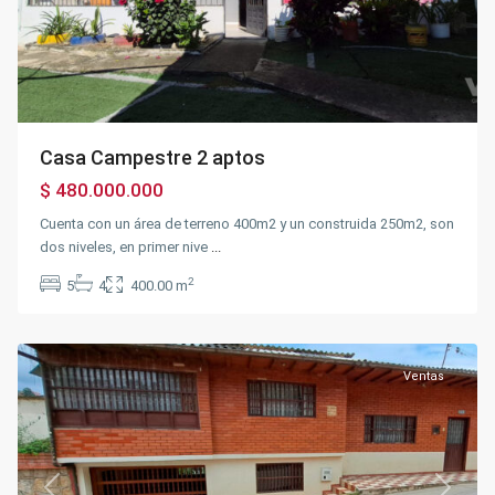
Casa Campestre 2 aptos
$ 480.000.000
Cuenta con un área de terreno 400m2 y un construida 250m2, son
dos niveles, en primer nive
...
Centro
,
Silvania
2
5
4
400.00 m
Urbano
,
Silvania
Ventas