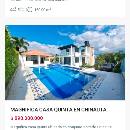
2
5
3
150.00 m
Chinauta
Ventas
Previous
Next
MAGNIFICA CASA QUINTA EN CHINAUTA
$ 890.000.000
Magnifica casa quinta ubicada en conjunto cerrado Chinauta,