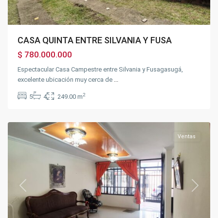
CASA QUINTA ENTRE SILVANIA Y FUSA
Parte
Plana
$ 780.000.000
Abajo
del
Espectacular Casa Campestre entre Silvania y Fusagasugá,
indio
,
excelente ubicación muy cerca de
...
Sector
la
2
5
4
249.00 m
Querencia
,
Fusagasugá
Ventas
Previous
Next