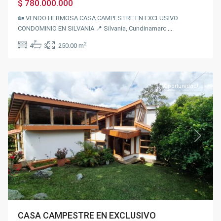
$ 780.000.000
🏡 VENDO HERMOSA CASA CAMPESTRE EN EXCLUSIVO
CONDOMINIO EN SILVANIA 📍 Silvania, Cundinamarc
...
USATAMA
,
2
4
3
250.00 m
Fusagasugá
,
Silvania
Oportunidad!
Previous
Next
CASA CAMPESTRE EN EXCLUSIVO