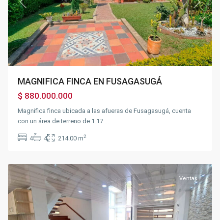
Previous
Next
MAGNIFICA FINCA EN FUSAGASUGÁ
$ 880.000.000
Magnifica finca ubicada a las afueras de Fusagasugá, cuenta
con un área de terreno de 1.17
...
2
4
4
214.00 m
Fusagasugá
Ventas