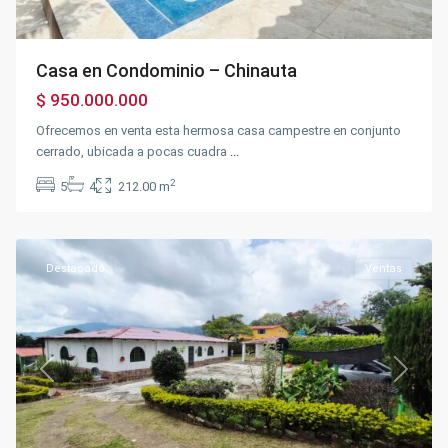
Casa en Condominio – Chinauta
$ 950.000.000
Ofrecemos en venta esta hermosa casa campestre en conjunto
cerrado, ubicada a pocas cuadra
...
2
5
4
212.00 m
BOSACHOQUE
,
Fusagasugá
Destacado
Ventas
Previous
Next