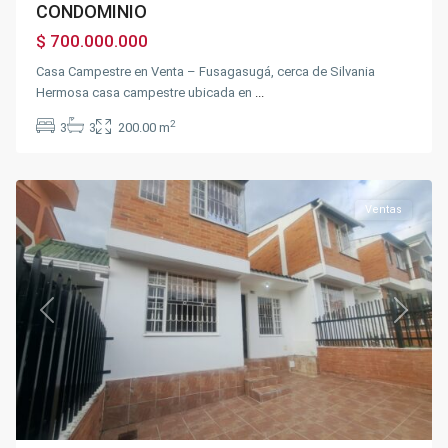
CONDOMINIO
$ 700.000.000
Casa Campestre en Venta – Fusagasugá, cerca de Silvania
Hermosa casa campestre ubicada en
...
Sector
la
2
3
3
200.00 m
Marsella
,
Fusagasugá
Ventas
Previous
Next