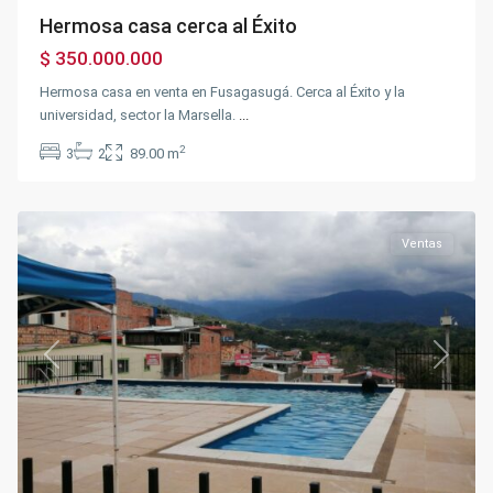
Hermosa casa cerca al Éxito
$ 350.000.000
Hermosa casa en venta en Fusagasugá. Cerca al Éxito y la
universidad, sector la Marsella.
...
Autopista
via
2
3
2
89.00 m
40
,
Silvania
Ventas
Previous
Next