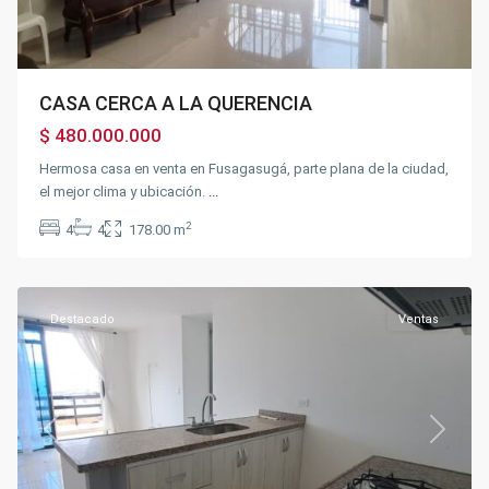
CASA CERCA A LA QUERENCIA
$ 480.000.000
Hermosa casa en venta en Fusagasugá, parte plana de la ciudad,
el mejor clima y ubicación.
...
2
4
4
178.00 m
Centro
,
Fusagasugá
Destacado
Ventas
Previous
Next