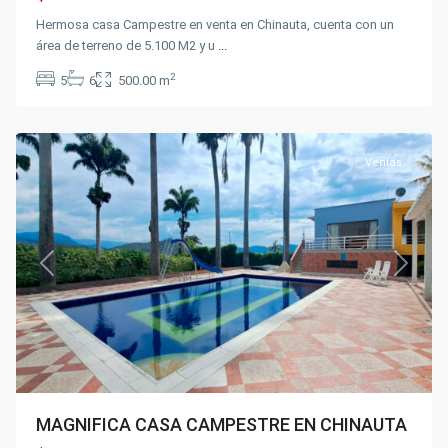
Hermosa casa Campestre en venta en Chinauta, cuenta con un
área de terreno de 5.100 M2 y u
...
2
5
6
500.00 m
Chinauta
Ventas
Previous
Next
MAGNIFICA CASA CAMPESTRE EN CHINAUTA