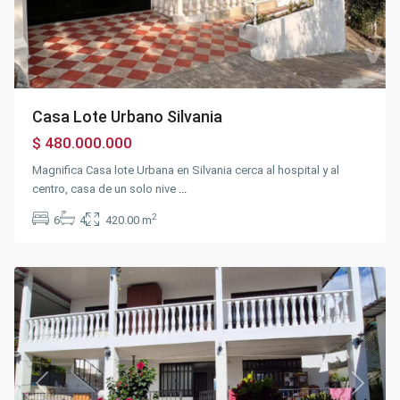
Casa Lote Urbano Silvania
$ 480.000.000
Magnifica Casa lote Urbana en Silvania cerca al hospital y al
centro, casa de un solo nive
...
Silvania
2
6
4
420.00 m
Rural
,
Silvania
Previous
Next