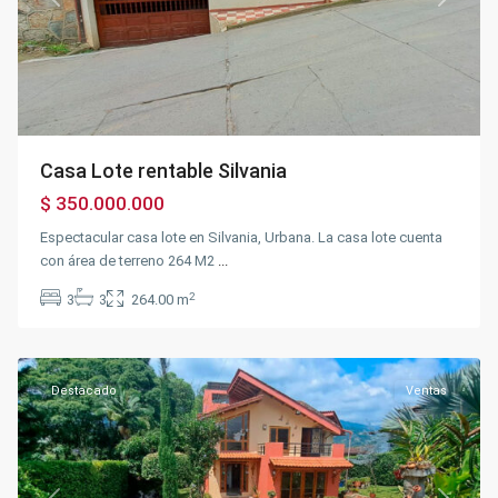
Previous
Next
Casa Lote rentable Silvania
$ 350.000.000
Espectacular casa lote en Silvania, Urbana. La casa lote cuenta
con área de terreno 264 M2
...
2
3
3
264.00 m
Fusagasugá
Destacado
Ventas