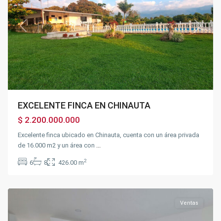
Previous
Next
EXCELENTE FINCA EN CHINAUTA
$ 2.200.000.000
Excelente finca ubicado en Chinauta, cuenta con un área privada
de 16.000 m2 y un área con
...
2
6
8
426.00 m
Fusagasugá
Ventas