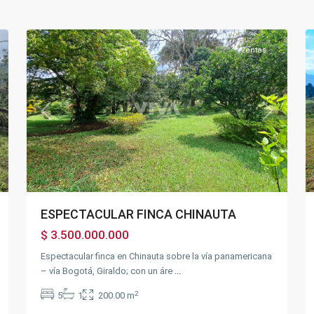
24
Chinauta
24
Ventas
xt
Previous
Next
ESPECTACULAR FINCA CHINAUTA
$ 3.500.000.000
Espectacular finca en Chinauta sobre la vía panamericana
– vía Bogotá, Giraldo; con un áre
...
2
5
1
200.00 m