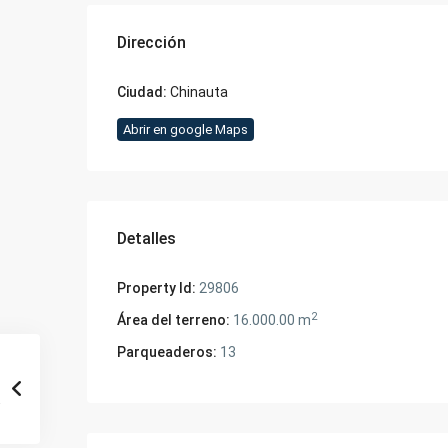
Dirección
Ciudad:
Chinauta
Abrir en google Maps
Detalles
Property Id:
29806
2
Área del terreno:
16.000.00 m
Parqueaderos:
13