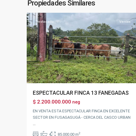
Propiedades Similares
27
Fusagasugá
Destacado
Ventas
Previous
Ne
ESPECTACULAR FINCA 13 FANEGADAS
$ 2.200.000.000
neg
EN VENTA ESTA ESPECTACULAR FINCA EN EXCELENTE
SECTOR EN FUSAGASUGÁ - CERCA DEL CASCO URBAN
...
2
5
4
85.000.00 m