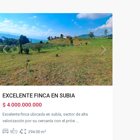
Silvania
Previous
Next
EXCELENTE FINCA EN SUBIA
$ 4.000.000.000
Excelente finca ubicada en subía, sector de alta
valorización por su cercanía con el próxi
...
2
5
4
294.00 m