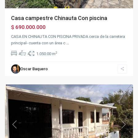
Casa campestre Chinauta Con piscina
$ 690.000.000
CASA EN CHINAUTA CON PISCINA PRIVADA cerca de la carretera
principal- cuenta con un área c
...
2
4
4
1.050.00 m
Centro
Silvania
Oscar Baquero
Comercial
,
Silvania
Ventas
Previous
Next