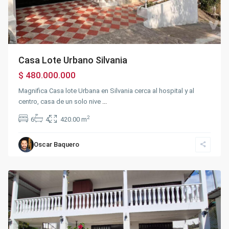
Casa Lote Urbano Silvania
$ 480.000.000
Magnifica Casa lote Urbana en Silvania cerca al hospital y al
centro, casa de un solo nive
...
2
6
4
420.00 m
Silvania
Oscar Baquero
Rural
,
Silvania