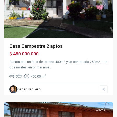
Previous
Next
Casa Campestre 2 aptos
$ 480.000.000
Cuenta con un área de terreno 400m2 y un construida 250m2, son
dos niveles, en primer nive
...
2
5
4
400.00 m
Centro
,
Silvania
Oscar Baquero
Urbano
,
Silvania
Ventas