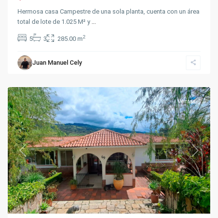
Hermosa casa Campestre de una sola planta, cuenta con un área
total de lote de 1.025 M² y
...
2
5
3
285.00 m
Juan Manuel Cely
Silvania
Ventas
Previous
Next