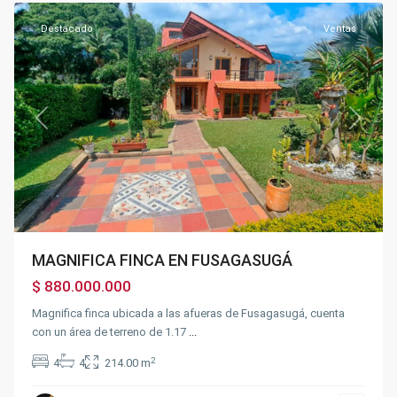
Destacado
Ventas
Previous
Next
MAGNIFICA FINCA EN FUSAGASUGÁ
$ 880.000.000
Magnifica finca ubicada a las afueras de Fusagasugá, cuenta
con un área de terreno de 1.17
...
2
4
4
214.00 m