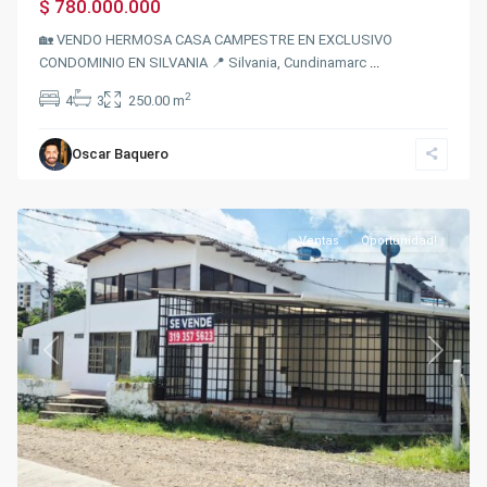
$ 780.000.000
🏡 VENDO HERMOSA CASA CAMPESTRE EN EXCLUSIVO
CONDOMINIO EN SILVANIA 📍 Silvania, Cundinamarc
...
2
4
3
250.00 m
Autopista
via
40
,
Oscar Baquero
Fusagasugá
,
Silvania
Ventas
Oportunidad!
Previous
Next