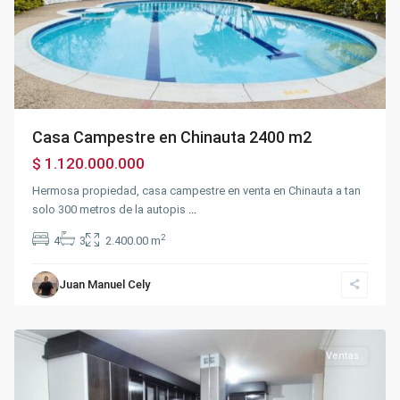
Casa Campestre en Chinauta 2400 m2
$ 1.120.000.000
Hermosa propiedad, casa campestre en venta en Chinauta a tan
solo 300 metros de la autopis
...
2
4
3
2.400.00 m
Maiz
Juan Manuel Cely
Amarillo
,
Fusagasugá
Ventas