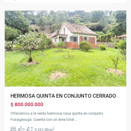
Fusagasugá
Ventas
Previous
Next
HERMOSA QUINTA EN CONJUNTO CERRADO
$ 800.000.000
Ofrecemos a la venta hermosa casa quinta en conjunto
Fusagasugá. Cuenta con un área total
...
2
5
4
5.331.00 m