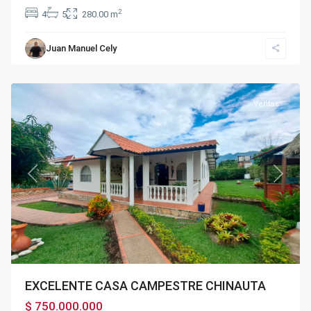
2
4
5
280.00 m
Juan Manuel Cely
Chinauta
Ventas
Previous
Next
EXCELENTE CASA CAMPESTRE CHINAUTA
$ 750.000.000