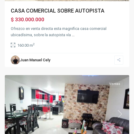
CASA COMERCIAL SOBRE AUTOPISTA
$ 330.000.000
Ofrezco en venta directa esta magnifica casa comercial
ubicadísima, sobre la autopista vía
...
2
160.00 m
Sector
la
Juan Manuel Cely
Querencia
,
Fusagasugá
Ventas
Previous
Next