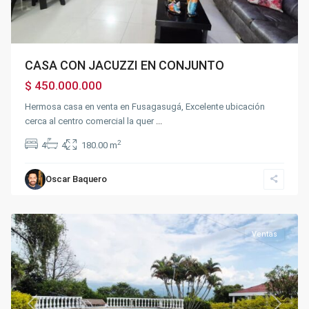
CASA CON JACUZZI EN CONJUNTO
$ 450.000.000
Hermosa casa en venta en Fusagasugá, Excelente ubicación
cerca al centro comercial la quer
...
2
4
4
180.00 m
Oscar Baquero
Chinauta
,
Chinauta
Ventas
Previous
Next