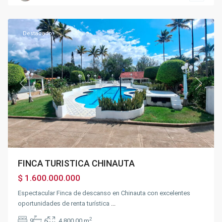
Chinauta
Destacado
Previous
Next
FINCA TURISTICA CHINAUTA
$ 1.600.000.000
Espectacular Finca de descanso en Chinauta con excelentes
oportunidades de renta turística
...
Sector
la
2
9
6
4.800.00 m