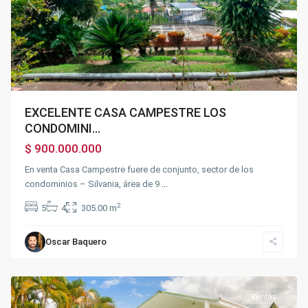
Previous
Next
EXCELENTE CASA CAMPESTRE LOS
CONDOMINI...
$ 900.000.000
En venta Casa Campestre fuere de conjunto, sector de los
condominios – Silvania, área de 9
...
2
5
4
305.00 m
Oscar Baquero
Chinauta
Ventas