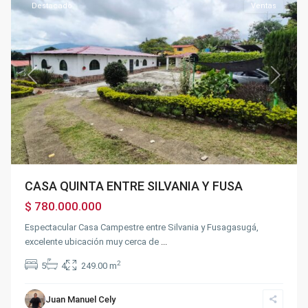
Destacado
Ventas
Previous
Next
CASA QUINTA ENTRE SILVANIA Y FUSA
$ 780.000.000
Espectacular Casa Campestre entre Silvania y Fusagasugá,
excelente ubicación muy cerca de
...
2
5
4
249.00 m
Juan Manuel Cely