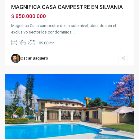
MAGNIFICA CASA CAMPESTRE EN SILVANIA
$ 850.000.000
Magnifica Casa campestre de un solo nivel, ubicados en el
exclusivo sector los condominios
...
2
3
2
189.00 m
Oscar Baquero
Chinauta
Ventas
Previous
Next