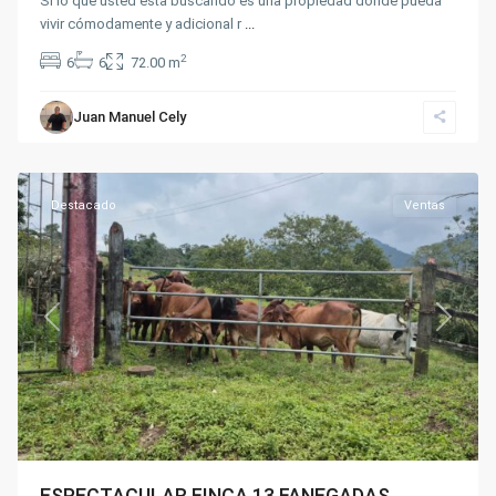
Si lo que usted esta buscando es una propiedad donde pueda
vivir cómodamente y adicional r
...
2
6
6
72.00 m
Juan Manuel Cely
PIAMONTE
,
Fusagasugá
Destacado
Ventas
Previous
Next
ESPECTACULAR FINCA 13 FANEGADAS