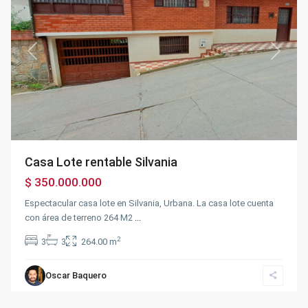
Previous
Next
Casa Lote rentable Silvania
$ 350.000.000
Espectacular casa lote en Silvania, Urbana. La casa lote cuenta
con área de terreno 264 M2
...
2
3
3
264.00 m
Oscar Baquero
Fusagasugá