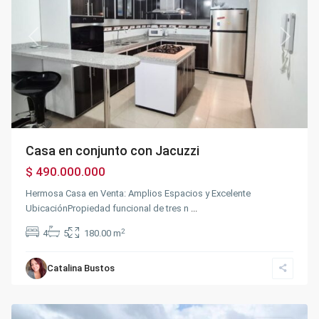
Previous
Next
Casa en conjunto con Jacuzzi
$ 490.000.000
Hermosa Casa en Venta: Amplios Espacios y Excelente
UbicaciónPropiedad funcional de tres n
...
2
4
5
180.00 m
Catalina Bustos
BOSACHOQUE
,
Fusagasugá