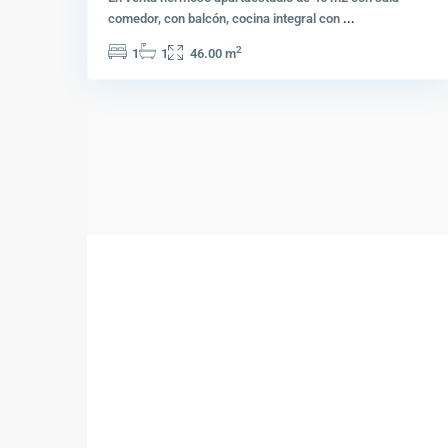
comedor, con balcón, cocina integral con
...
2
1
1
46.00 m