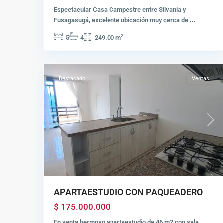
Espectacular Casa Campestre entre Silvania y
Fusagasugá, excelente ubicación muy cerca de
...
2
5
4
249.00 m
Centro
,
8
Fusagasugá
Destacado
Ventas
Previous
Next
APARTAESTUDIO CON PAQUEADERO
$ 175.000.000
En venta hermoso apartaestudio de 46 m2 con sala