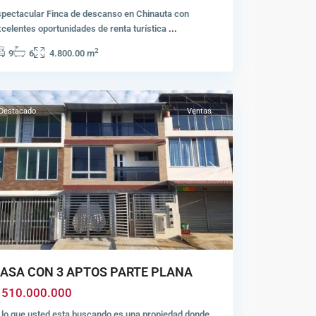
ampa
spectacular Finca de descanso en Chinauta con
celentes oportunidades de renta turística
...
arte
2
9
6
4.800.00 m
lana
,
usagasugá
Destacado
Ventas
revious
Next
ASA CON 3 APTOS PARTE PLANA
 510.000.000
 lo que usted esta buscando es una propiedad donde