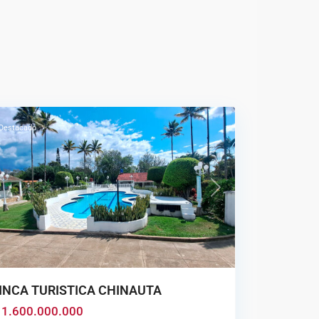
hinauta
Destacado
revious
Next
INCA TURISTICA CHINAUTA
ector
 1.600.000.000