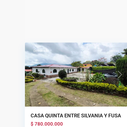
BOSACHOQUE
,
27
Fusagasugá
Destacado
Ventas
Previous
Next
CASA QUINTA ENTRE SILVANIA Y FUSA
$ 780.000.000