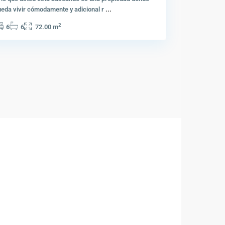
eda vivir cómodamente y adicional r
...
2
6
6
72.00 m