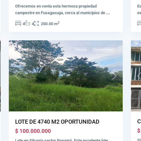
P
Ofrecemos en venta esta hermosa propiedad
E
-
campestre en Fusagasuga, cerca al municipios de
...
ex
Silvania
P
2
4
4
250.00 m
Rural
,
p
7
Silvania
20
F
Destacado
Ventas
Oportunidad!
P
Previous
Next
C
LOTE DE 4740 M2 OPORTUNIDAD
$
$ 100.000.000
Si
Lote en Silvania sector Panamá. Este excelente lote