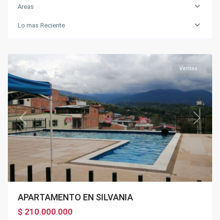
Areas
Autopista
Lo mas Reciente
via
40
,
Silvania
Ventas
Previous
Next
APARTAMENTO EN SILVANIA
$ 210.000.000