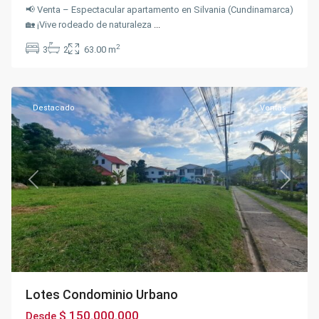
📢 Venta – Espectacular apartamento en Silvania (Cundinamarca)
Los
🏡 ¡Vive rodeado de naturaleza
...
Puentes
,
Silvania
2
3
2
63.00 m
Urbano
,
Silvania
Destacado
Ventas
Previous
Next
Lotes Condominio Urbano
$ 150.000.000
Desde