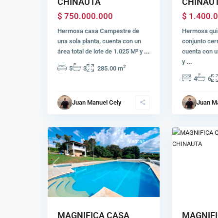
CHINAU
CHINAUTA
$ 1.400.
$ 750.000.000
Hermosa quin
Hermosa casa Campestre de
conjunto cer
una sola planta, cuenta con un
cuenta con u
área total de lote de 1.025 M² y
...
y
...
2
5
3
285.00 m
4
6
Juan Manuel Cely
Juan M
30
Chinauta
34
Chinauta
Ventas
Previous
Next
Previous
MAGNIFICA CASA
MAGNIFI