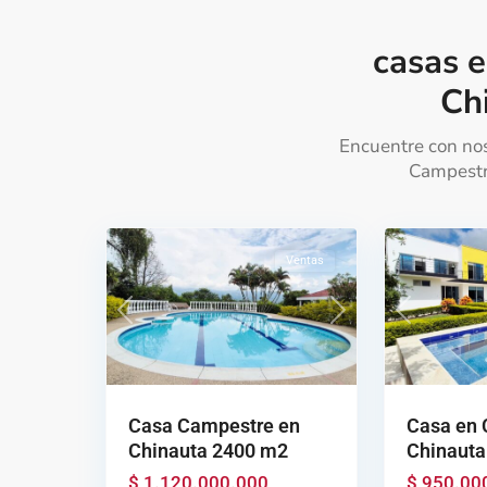
casas e
Ch
Encuentre con nos
Campestr
Chinauta
,
Chinauta
,
33
Chinauta
32
Chinauta
Ventas
Previous
Next
Previous
Casa Campestre en
Casa en 
Chinauta 2400 m2
Chinauta
$ 1.120.000.000
$ 950.00