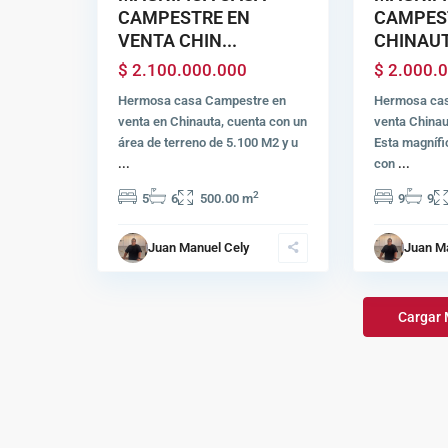
CAMPESTRE EN
CAMPES
VENTA CHIN...
CHINAU
$ 2.100.000.000
$ 2.000.
Hermosa casa Campestre en
Hermosa cas
venta en Chinauta, cuenta con un
venta China
área de terreno de 5.100 M2 y u
Esta magnífi
...
con
...
2
5
6
500.00 m
9
9
Juan Manuel Cely
Juan M
Cargar 