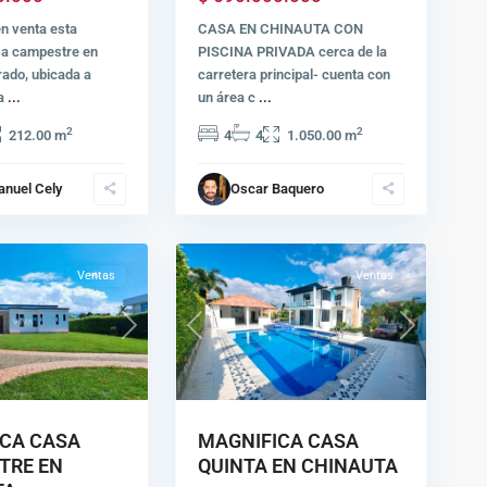
n venta esta
CASA EN CHINAUTA CON
a campestre en
PISCINA PRIVADA cerca de la
rado, ubicada a
carretera principal- cuenta con
ra
...
un área c
...
2
2
212.00 m
4
4
1.050.00 m
anuel Cely
Oscar Baquero
27
Chinauta
Ventas
Ventas
Next
Previous
Next
CA CASA
MAGNIFICA CASA
TRE EN
QUINTA EN CHINAUTA