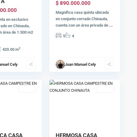
TA
$ 890.000.000
000.000
Magnifica casa quinta ubicada
en conjunto cerrado Chinauta,
ta en exclusivo
cuenta con un área privada de
...
rado en Chinauta,
n área de 1.500 m2
5
4
2
420.00 m
anuel Cely
Juan Manuel Cely
20
Chinauta
Ventas
Ventas
Next
Previous
Next
CA CASA
HERMOSA CASA