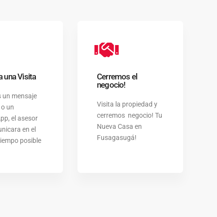
 una Visita
Cerremos el
negocio!
s un mensaje
Visita la propiedad y
 o un
cerremos negocio! Tu
p, el asesor
Nueva Casa en
nicara en el
Fusagasugá!
iempo posible