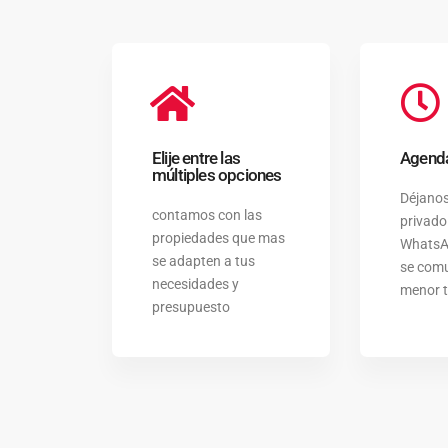
Elije entre las
Agenda
múltiples opciones
Déjano
contamos con las
privado
propiedades que mas
WhatsAp
se adapten a tus
se comu
necesidades y
menor t
presupuesto