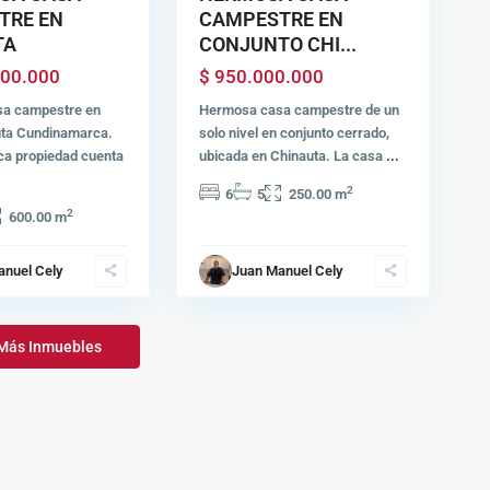
TRE EN
CAMPESTRE EN
TA
CONJUNTO CHI...
000.000
$ 950.000.000
a campestre en
Hermosa casa campestre de un
uta Cundinamarca.
solo nivel en conjunto cerrado,
ca propiedad cuenta
ubicada en Chinauta. La casa
...
2
6
5
250.00 m
2
600.00 m
anuel Cely
Juan Manuel Cely
Más Inmuebles