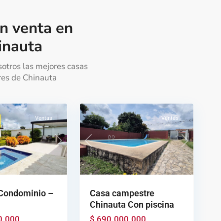
n venta en
inauta
otros las mejores casas
es de Chinauta
23
Chinauta
Ventas
Ventas
Next
Previous
Next
Condominio –
Casa campestre
Chinauta Con piscina
0.000
$ 690.000.000