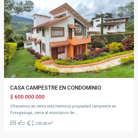
Destacado
Ventas
Previous
Next
CASA CAMPESTRE EN CONDOMINIO
$ 600.000.000
Ofrecemos en venta esta hermosa propiedad campestre en
Fusagasuga, cerca al municipios de
...
2
4
4
250.00 m
BOSACHOQUE
,
Fusagasugá