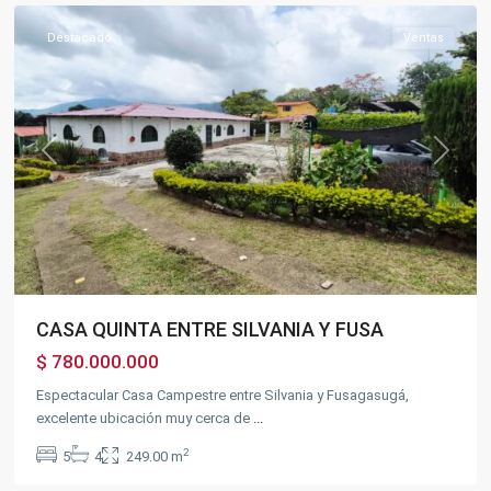
Destacado
Ventas
Previous
Next
CASA QUINTA ENTRE SILVANIA Y FUSA
$ 780.000.000
Espectacular Casa Campestre entre Silvania y Fusagasugá,
excelente ubicación muy cerca de
...
2
5
4
249.00 m