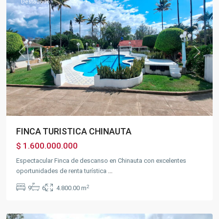
Destacado
Previous
Next
FINCA TURISTICA CHINAUTA
$ 1.600.000.000
Espectacular Finca de descanso en Chinauta con excelentes
oportunidades de renta turística
...
2
9
6
4.800.00 m
Fusagasugá