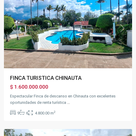
Previous
Next
FINCA TURISTICA CHINAUTA
$ 1.600.000.000
Espectacular Finca de descanso en Chinauta con excelentes
oportunidades de renta turística
...
2
9
6
4.800.00 m
Fusagasugá