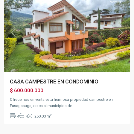
Destacado
Ventas
Previous
Next
CASA CAMPESTRE EN CONDOMINIO
$ 600.000.000
Ofrecemos en venta esta hermosa propiedad campestre en
Fusagasuga, cerca al municipios de
...
2
4
4
250.00 m