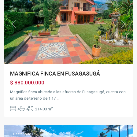
Previous
Next
MAGNIFICA FINCA EN FUSAGASUGÁ
$ 880.000.000
Magnifica finca ubicada a las afueras de Fusagasugá, cuenta con
un área de terreno de 1.17
...
2
4
4
214.00 m
Chinauta
Destacado