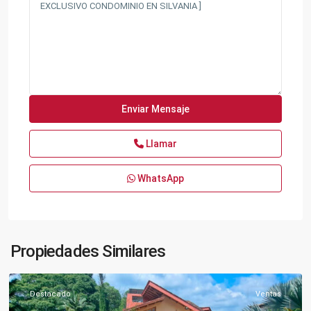
Llamar
WhatsApp
Propiedades Similares
Fusagasugá
Destacado
Ventas