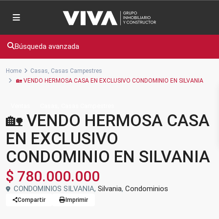
Búsqueda avanzada
Home
Casas
,
Casas Campestres
🏡 VENDO HERMOSA CASA EN EXCLUSIVO CONDOMINIO EN SILVANIA
,
Ventas
Casas
Casas Campestres
🏡 VENDO HERMOSA CASA
EN EXCLUSIVO
CONDOMINIO EN SILVANIA
$ 780.000.000
CONDOMINIOS SILVANIA,
Silvania
,
Condominios
Compartir
Imprimir