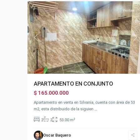
Ventas
Previous
Ne
APARTAMENTO EN CONJUNTO
$ 165.000.000
Apartamento en venta en Silvania, cuenta con área de 53
m2, esta distribuido de la siguien
...
2
2
2
53.00 m
Oscar Baquero