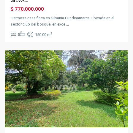
SILVA...
$ 770.000.000
Hermosa casa finca en Silvania Cundinamarca, ubicada en el
sector club del bosque, en exce
...
2
5
3
150.00 m
Chinauta
Ventas
Previous
Next