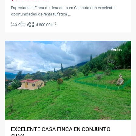
Espectacular Finca de descanso en Chinauta con excelentes
oportunidades de renta turística
...
2
9
6
4.800.00 m
Silvania
Ventas
Previous
Next
EXCELENTE CASA FINCA EN CONJUNTO