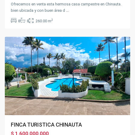
Ofrecemos en venta esta hermosa casa campestre en Chinauta.
bien ubicada y con buen área d
...
2
8
8
260.00 m
Chinauta
Destacado
Previous
Next
FINCA TURISTICA CHINAUTA
$ 1.600.000.000