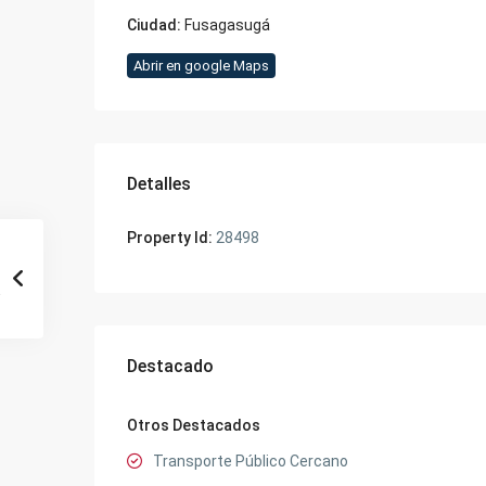
Ciudad:
Fusagasugá
Abrir en google Maps
Detalles
Property Id:
28498
Destacado
Otros Destacados
Transporte Público Cercano