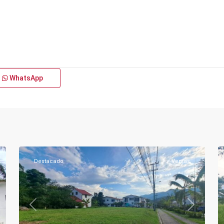
WhatsApp
Los
Puentes
,
Silvania
Urbano
,
19
Silvania
7
Destacado
Ventas
xt
Previous
Next