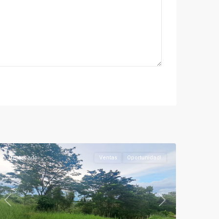
Silvania
Rural
,
Silvania
Destacado
Ventas
Oportunidad!
Previous
Next